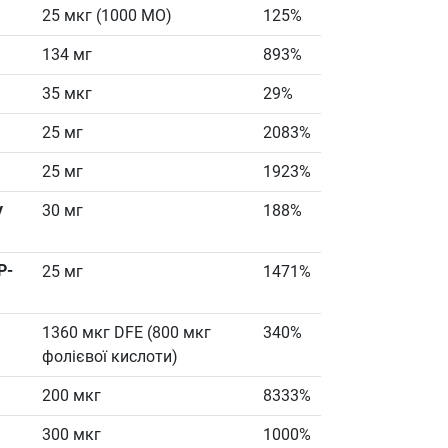
25 мкг (1000 МО)
125%
134 мг
893%
35 мкг
29%
25 мг
2083%
25 мг
1923%
у
30 мг
188%
P-
25 мг
1471%
1360 мкг DFE (800 мкг
340%
фолієвої кислоти)
200 мкг
8333%
300 мкг
1000%