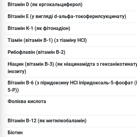
Вітамін D (як ергокальциферол)
Вітамін Е (у вигляді d-альфа-токоферилсукцинату)
Вітамін К-1 (як фітонадіон)
Тіамін (вітамін B-1) (з тіаміну HCl)
Рибофлавін (вітамін B-2)
Ніацин (вітамін B-3) (як ніацинамідта з гексанікотинат
інозиту)
Вітамін B-6 (з піридоксину HCl іпіридоксаль-5-фосфат (
5-P))
Фолієва кислота
Вітамін B-12 (як метилкобаламін)
Біотин