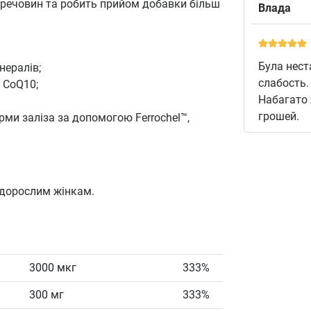
 речовин та робить прийом добавки більш
Влада
Була неста
нералів;
слабость.
 CoQ10;
Набагато 
грошей.
ми заліза за допомогою Ferrochel™,
 дорослим жінкам.
3000 мкг
333%
300 мг
333%