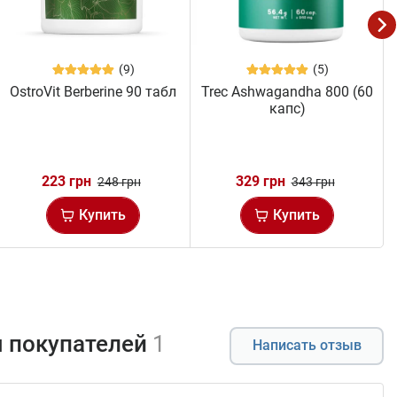
(9)
(5)
OstroVit Berberine 90 табл
Trec Ashwagandha 800 (60
капс)
223 грн
329 грн
248 грн
343 грн
Купить
Купить
 покупателей
1
Написать отзыв