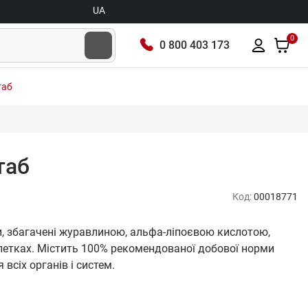
UA
0
0 800 403 173
таб
таб
Код:
00018771
и, збагачені журавлиною, альфа-ліпоєвою кислотою,
летках. Містить 100% рекомендованої добової норми
всіх органів і систем.