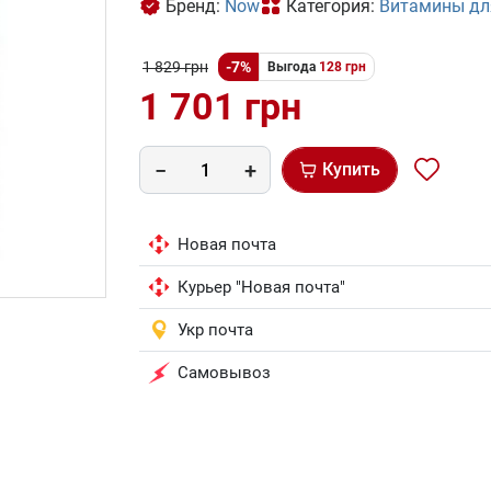
Бренд:
Now
Категория:
Витамины дл
1 829 грн
-7%
Выгода
128 грн
1 701 грн
Купить
Новая почта
Курьер "Новая почта"
Укр почта
Самовывоз