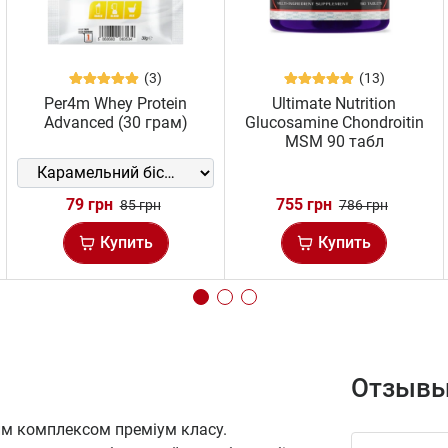
(3)
(13)
Per4m Whey Protein
Ultimate Nutrition
Advanced (30 грам)
Glucosamine Chondroitin
MSM 90 табл
79 грн
755 грн
85 грн
786 грн
Купить
Купить
Отзывы
им комплексом преміум класу.