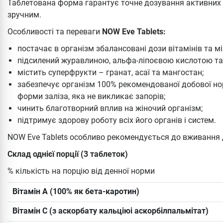
Таблетована форма гарантує точне дозування активних
зручним.
Особливості та переваги
NOW Eve Tablets:
постачає в організм збалансовані дози вітамінів та мі
підсилений журавлиною, альфа-ліпоєвою кислотою та
містить суперфрукти – гранат, асаї та мангостан;
забезпечує організм 100% рекомендованої добової нор
форми заліза, яка не викликає запорів;
чинить благотворний вплив на жіночий організм;
підтримує здорову роботу всіх його органів і систем.
NOW Eve Tablets особливо рекомендується до вживання
Склад однієї порції (3 таблеток)
% кількість на порцію від денної норми
Вітамін А (100% як бета-каротин)
Вітамін С (з аскорбату кальціюі аскорбілпальмітат)