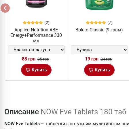
(2)
(7)
Applied Nutrition ABE
Bolero Classic (9 грам)
Energy+Performance 330
мл
88 грн
19 грн
95 грн
24 грн
Купить
Купить
Описание
NOW Eve Tablets 180 таб
NOW Eve Tablets
– таблетки з потужним мультивітамінн