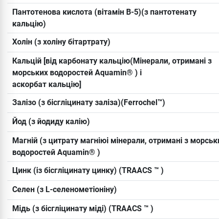
Пантотенова кислота (вітамін B-5)(з пантотенату
кальцію)
Холін (з холіну бітартрату)
Кальцій [від карбонату кальцію(Мінерали, отримані з
морських водоростей Aquamin® ) і
аскорбат кальцію]
Залізо (з бісгліцинату заліза)(Ferrochel™)
Йод (з йодиду калію)
Магній (з цитрату магніюі мінерали, отримані з морськ
водоростей Aquamin® )
Цинк (із бісгліцинату цинку) (TRAACS ™ )
Селен (з L-селенометіоніну)
Мідь (з бісгліцинату міді) (TRAACS ™ )