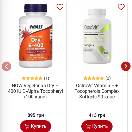
(1)
(2)
NOW Vegetarian Dry E-
OstroVit Vitamin E +
400 IU D-Alpha Tocopheryl
Tocopherols Complex
(100 капс)
Softgels 90 капс
895 грн
413 грн
Купить
Купить