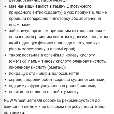
дезодоруванню, гідрогенізації;
має найвищий вміст вітаміну Е (потужного
природного антиоксиданту) з усіх продуктів, які не
пройшли попередню підготовку або збагачення
вітамінами;
забезпечує організм природним октакозанолом –
насиченим первинним спиртом з довгим ланцюгом,
який підвищує фізичну працездатність, знижує
рівень холестерину в плазмі крові;
також постачає в організм лінолеву кислоту
(омега-6), пальмітинову кислоту, олеїнову кислоту,
ліноленову кислоту (омега-3);
покращує стан шкіри, волосся, нігтів;
сприяє здоровій роботі серцево-судинної системи;
підтримує функціонування нервової системи;
позитивно впливає на роботу мозку.
NOW Wheat Germ Oil особливо рекомендується до
вживання людям, чий організм потребує додаткової
підтримки.