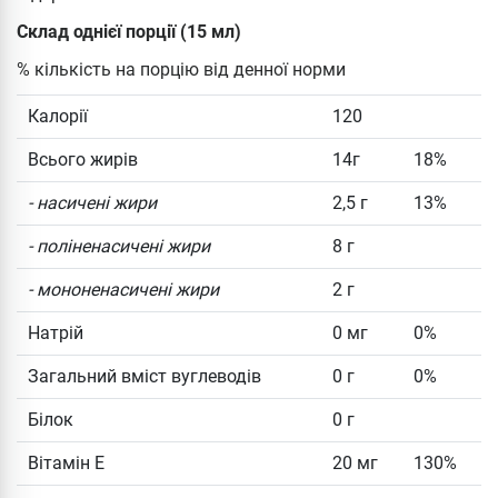
Склад однієї порції (15 мл)
% кількість на порцію від денної норми
Калорії
120
Всього жирів
14г
18%
- насичені жири
2,5 г
13%
- поліненасичені жири
8 г
- мононенасичені жири
2 г
Натрій
0 мг
0%
Загальний вміст вуглеводів
0 г
0%
Білок
0 г
Вітамін Е
20 мг
130%