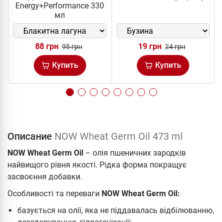
Energy+Performance 330
мл
88 грн
19 грн
95 грн
24 грн
Купить
Купить
Описание
NOW Wheat Germ Oil 473 ml
NOW Wheat Germ Oil
– олія пшеничних зародків
найвищого рівня якості. Рідка форма покращує
засвоєння добавки.
Особливості та переваги
NOW Wheat Germ Oil:
базується на олії, яка не піддавалась відбілюванню,