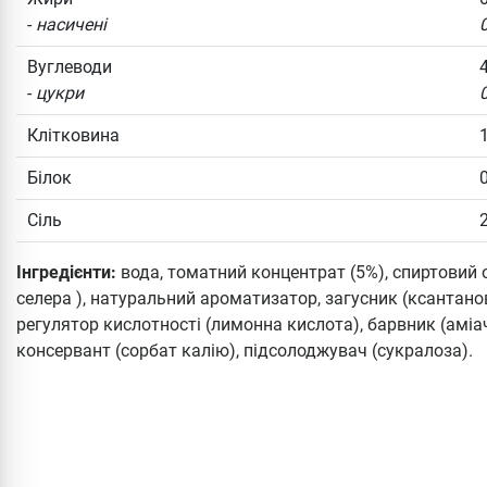
-
насичені
0
Вуглеводи
4
-
цукри
0
Клітковина
1
Білок
0
Сіль
2
Інгредієнти:
вода, томатний концентрат (5%), спиртовий оц
селера ), натуральний ароматизатор, загусник (ксантано
регулятор кислотності (лимонна кислота), барвник (аміачн
консервант (сорбат калію), підсолоджувач (сукралоза).