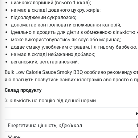
низькокалорійний (всього 1 ккал);
не має в складі доданого цукру, жирів;
підсолоджений сукралозою;
допомагає контролювати споживання калорій;
ідеально підходить для дієти з обмеженою кількістю 
може використовуватись як соус або маринад;
додає смаку улюбленим стравам, і літньому барбекю, 
не має в складі небажаних добавок;
веганський, вегетаріанський.
Bulk Low Calorie Sauce Smoky BBQ особливо рекомендую
які прагнуть позбутись зайвих кілограмів або просто є
Склад продукту
% кількість на порцію від денної норми
Енергетична цінність, кДж/ккал
Жири
0