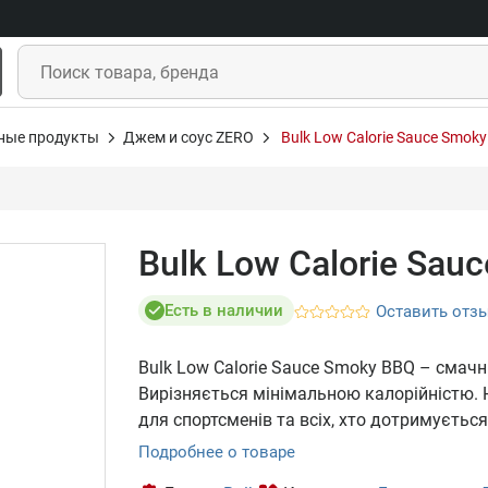
ные продукты
Джем и соус ZERO
Bulk Low Calorie Sauce Smoky
Bulk Low Calorie Sau
Есть в наличии
Оставить отз
Bulk Low Calorie Sauce Smoky BBQ – смач
Вирізняється мінімальною калорійністю. 
для спортсменів та всіх, хто дотримуєтьс
Подробнее о товаре