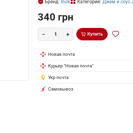
Бренд:
Bulk
Категория:
Джем и соус
340 грн
Купить
Новая почта
Курьер "Новая почта"
Укр почта
Самовывоз