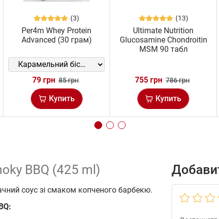
(3)
(13)
Per4m Whey Protein
Ultimate Nutrition
Advanced (30 грам)
Glucosamine Chondroitin
MSM 90 табл
79 грн
755 грн
85 грн
786 грн
Купить
Купить
moky BBQ (425 ml)
Добавит
ачний соус зі смаком копченого барбекю.
BQ: