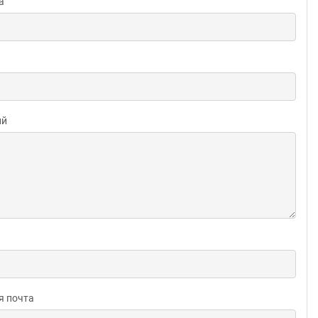
а
ий
я почта