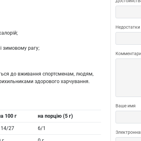
Достоинств
Недостатки
калорій;
і зимовому рагу;
Комментар
ться до вживання спортсменам, людям,
 прихильниками здорового харчування.
Ваше имя
на 100 г
на порцію (5 г)
114/27
6/1
Электронна
 г
0 г