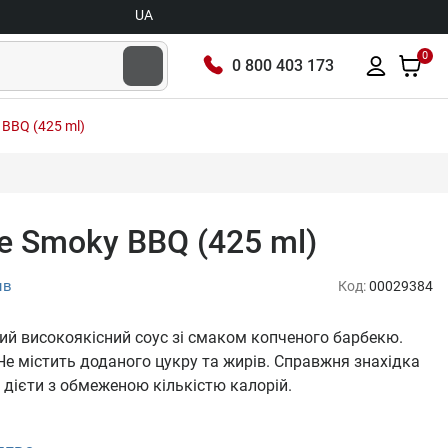
UA
0
0 800 403 173
 BBQ (425 ml)
ce Smoky BBQ (425 ml)
ыв
Код:
00029384
ний високоякісний соус зі смаком копченого барбекю.
Не містить доданого цукру та жирів. Справжня знахідка
я дієти з обмеженою кількістю калорій.