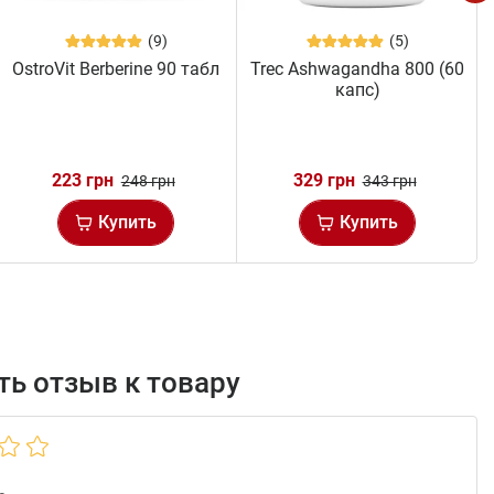
(9)
(5)
OstroVit Berberine 90 табл
Trec Ashwagandha 800 (60
капс)
223 грн
329 грн
248 грн
343 грн
Купить
Купить
ь отзыв к товару