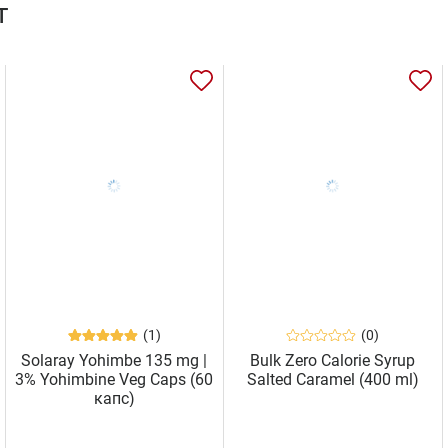
т
(1)
(0)
Solaray Yohimbe 135 mg |
Bulk Zero Calorie Syrup
3% Yohimbine Veg Caps (60
Salted Caramel (400 ml)
капс)