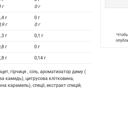
 г
0 г
,4 г
0 г
,9 г
0 г
Чтобы
,3 г
0,1 г
опубл
,8 г
0 г
,8 г
0,14 г
ет, гірчиця , сіль, ароматизатор диму (
ва камедь), цитрусова клітковина,
а карамель), спеції, екстракт спецій,