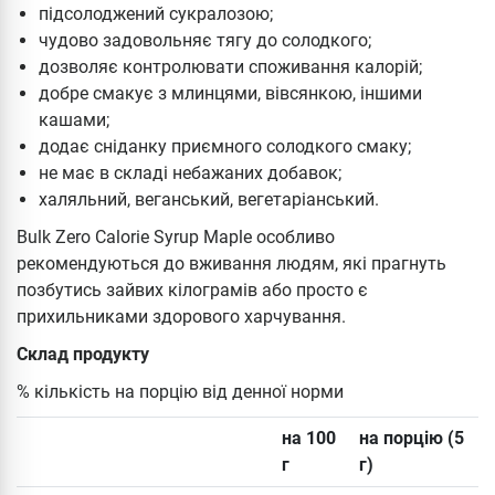
підсолоджений сукралозою;
чудово задовольняє тягу до солодкого;
дозволяє контролювати споживання калорій;
добре смакує з млинцями, вівсянкою, іншими
кашами;
додає сніданку приємного солодкого смаку;
не має в складі небажаних добавок;
халяльний, веганський, вегетаріанський.
Bulk Zero Calorie Syrup Maple особливо
рекомендуються до вживання людям, які прагнуть
позбутись зайвих кілограмів або просто є
прихильниками здорового харчування.
Склад продукту
% кількість на порцію від денної норми
на 100
на порцію (5
г
г)