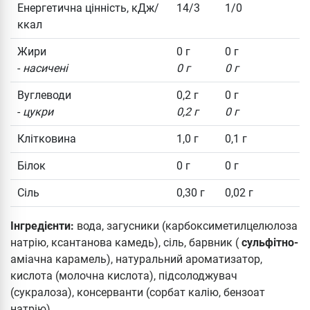
Енергетична цінність, кДж/
14/3
1/0
ккал
Жири
0 г
0 г
-
насичені
0 г
0 г
Вуглеводи
0,2 г
0 г
-
цукри
0,2 г
0 г
Клітковина
1,0 г
0,1 г
Білок
0 г
0 г
Сіль
0,30 г
0,02 г
Інгредієнти:
вода, загусники (карбоксиметилцелюлоза
натрію, ксантанова камедь), сіль, барвник (
сульфітно-
аміачна карамель), натуральний ароматизатор,
кислота (молочна кислота), підсолоджувач
(сукралоза), консерванти (сорбат калію, бензоат
натрію).