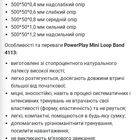
500*50*0,4 мм надслабкий опір
500*50*0,6 мм слабкий опір
500*50*0,8 мм середній опір
500*50*1,0 мм сильний опір
500*50*1,2 мм надсильний опір
Особливості та переваги
PowerPlay Mini Loop Band
4113:
виготовлені зі стопроцентного натурального
латексу високої якості;
легко розтягуються, досягають довжини втричі
більшої від початкової;
міцні, зносостійкі, навіть в процесі систематичних і
інтенсивних тренувань не втрачають свої
властивості (форму, еластичність) та не рвуться;
легкі, компактні, поміщаються в будь-яку сумку;
допомагають урізноманітнити тренування,
посилити навантаження;
не викликають м’язового звикання;