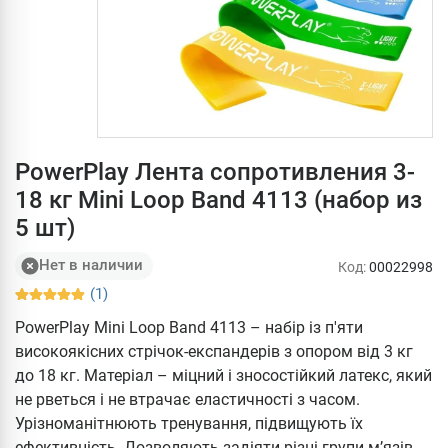
PowerPlay Лента сопротивления 3-
18 кг Mini Loop Band 4113 (набор из
5 шт)
Нет в наличии
Код:
00022998
(1)
PowerPlay Mini Loop Band 4113 – набір із п'яти
високоякісних стрічок-експандерів з опором від 3 кг
до 18 кг. Матеріал – міцний і зносостійкий латекс, який
не рветься і не втрачає еластичності з часом.
Урізноманітнюють тренування, підвищують їх
ефективність. Дозволяють задіяти різні групи м’язів.