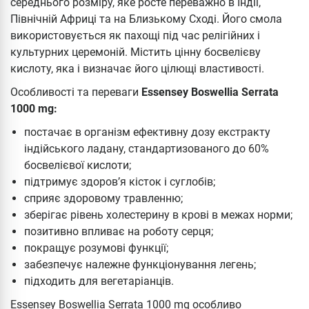
середнього розміру, яке росте переважно в Індії,
Північній Африці та на Близькому Сході. Його смола
використовується як пахощі під час релігійних і
культурних церемоній. Містить цінну босвелієву
кислоту, яка і визначає його цілющі властивості.
Особливості та переваги
Essensey Boswellia Serrata
1000 mg:
постачає в організм ефективну дозу екстракту
індійського ладану, стандартизованого до 60%
босвелієвої кислоти;
підтримує здоров’я кісток і суглобів;
сприяє здоровому травленню;
зберігає рівень холестерину в крові в межах норми;
позитивно впливає на роботу серця;
покращує розумові функції;
забезпечує належне функціонування легень;
підходить для вегетаріанців.
Essensey Boswellia Serrata 1000 mg особливо