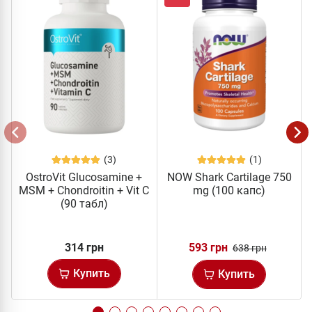
(3)
(1)
OstroVit Glucosamine +
NOW Shark Cartilage 750
MSM + Chondroitin + Vit C
mg (100 капс)
(90 табл)
314 грн
593 грн
638 грн
Купить
Купить