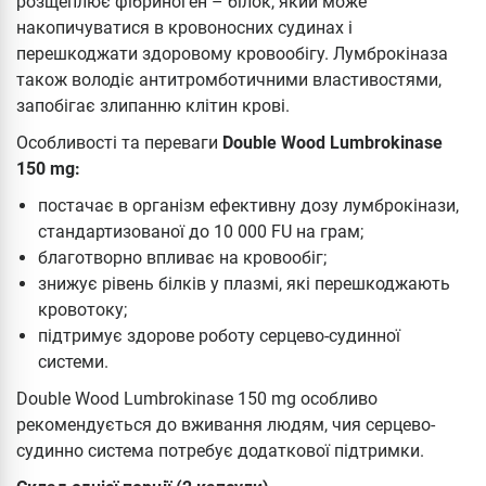
розщеплює фібриноген – білок, який може
накопичуватися в кровоносних судинах і
перешкоджати здоровому кровообігу. Лумброкіназа
також володіє антитромботичними властивостями,
запобігає злипанню клітин крові.
Особливості та переваги
Double Wood Lumbrokinase
150 mg:
постачає в організм ефективну дозу лумброкінази,
стандартизованої до 10 000 FU на грам;
благотворно впливає на кровообіг;
знижує рівень білків у плазмі, які перешкоджають
кровотоку;
підтримує здорове роботу серцево-судинної
системи.
Double Wood Lumbrokinase 150 mg особливо
рекомендується до вживання людям, чия серцево-
судинно система потребує додаткової підтримки.