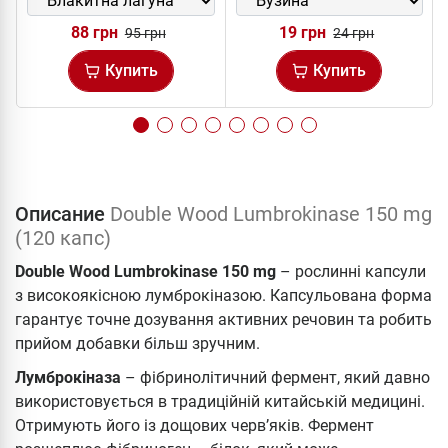
88 грн
19 грн
95 грн
24 грн
Купить
Купить
Описание
Double Wood Lumbrokinase 150 mg
(120 капс)
Double Wood Lumbrokinase 150 mg
– рослинні капсули
з високоякісною лумброкіназою. Капсульована форма
гарантує точне дозування активних речовин та робить
прийом добавки більш зручним.
Лумброкіназа
– фібринолітичний фермент, який давно
використовується в традиційній китайській медицині.
Отримують його із дощових черв’яків. Фермент