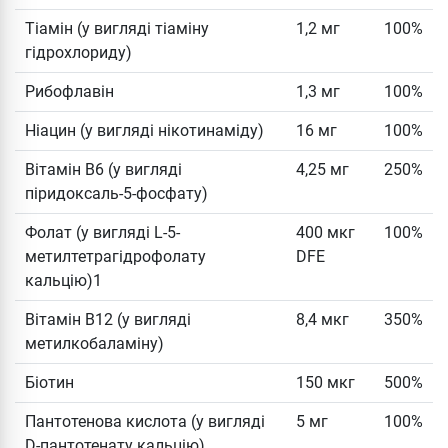
Тіамін (у вигляді тіаміну
1,2 мг
100%
гідрохлориду)
Рибофлавін
1,3 мг
100%
Ніацин (у вигляді нікотинаміду)
16 мг
100%
Вітамін B6 (у вигляді
4,25 мг
250%
піридоксаль-5-фосфату)
Фолат (у вигляді L-5-
400 мкг
100%
метилтетрагідрофолату
DFE
кальцію)1
Вітамін B12 (у вигляді
8,4 мкг
350%
метилкобаламіну)
Біотин
150 мкг
500%
Пантотенова кислота (у вигляді
5 мг
100%
D-пантотенату кальцію)