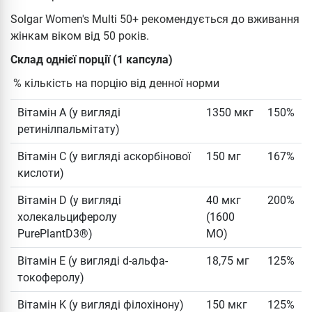
Solgar Women's Multi 50+ рекомендується до вживання
жінкам віком від 50 років.
Склад однієї порції (1 капсула)
% кількість на порцію від денної норми
Вітамін A (у вигляді
1350 мкг
150%
ретинілпальмітату)
Вітамін C (у вигляді аскорбінової
150 мг
167%
кислоти)
Вітамін D (у вигляді
40 мкг
200%
холекальциферолу
(1600
PurePlantD3®)
МО)
Вітамін E (у вигляді d-альфа-
18,75 мг
125%
токоферолу)
Вітамін K (у вигляді філохінону)
150 мкг
125%