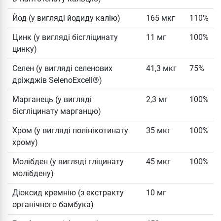
Йод (у вигляді йодиду калію)
165 мкг
110%
Цинк (у вигляді бісгліцинату
11 мг
100%
цинку)
Селен (у вигляді селенових
41,3 мкг
75%
дріжджів SelenoExcell®)
Марганець (у вигляді
2,3 мг
100%
бісгліцинату марганцю)
Хром (у вигляді полінікотинату
35 мкг
100%
хрому)
Молібден (у вигляді гліцинату
45 мкг
100%
молібдену)
Діоксид кремнію (з екстракту
10 мг
органічного бамбука)