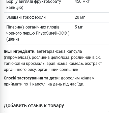
Бор (у вигляді фруктоборату
450 мкг
кальцію)
Змішані токофероли
20 мг
Піперин(з органічних плодів
5 мг
чорного перцю PhytoSure®-OC® )
(цілий)
Інші інгредієнти:
вегетаріанська капсула
(гіпромелоза), рослинна целюлоза, рослинний віск,
тапіоковий крохмаль, аравійська камедь, екстракт
органічного рису, органічний соняшник.
Спосіб застосування та дози:
дорослим жінкам
приймати по 1 капсулі на день під час їди.
Добавить отзыв к товару