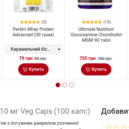
(3)
(13)
Per4m Whey Protein
Ultimate Nutrition
Advanced (30 грам)
Glucosamine Chondroitin
MSM 90 табл
79 грн
755 грн
85 грн
786 грн
Купить
Купить
10 мг Veg Caps (100 капс)
Добавит
сули з потужним джерелом розчинної