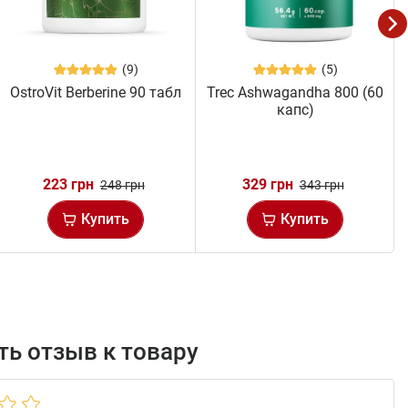
(9)
(5)
OstroVit Berberine 90 табл
Trec Ashwagandha 800 (60
капс)
223 грн
329 грн
248 грн
343 грн
Купить
Купить
ь отзыв к товару