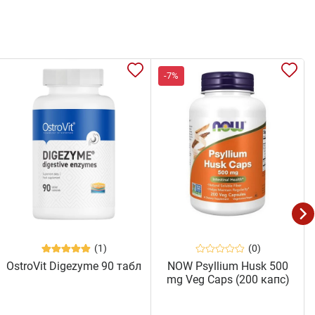
-7%
(1)
(0)
OstroVit Digezyme 90 табл
NOW Psyllium Husk 500
mg Veg Caps (200 капс)