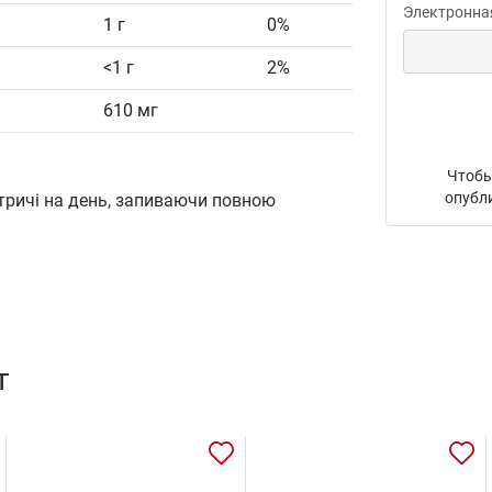
Электронна
1 г
0%
<1 г
2%
610 мг
Чтобы
опубл
тричі на день, запиваючи повною
т