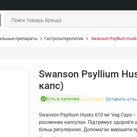
альные препараты
Гастроэнтерология
Swanson Psyllium Husks
Swanson Psyllium Hus
капс)
Есть в наличии
Оставить отз
Swanson Psyllium Husks 610 мг Veg Caps 
рослинних капсулах. Підтримує здоров’я
більш регулярною. Допомагає вирішити пр