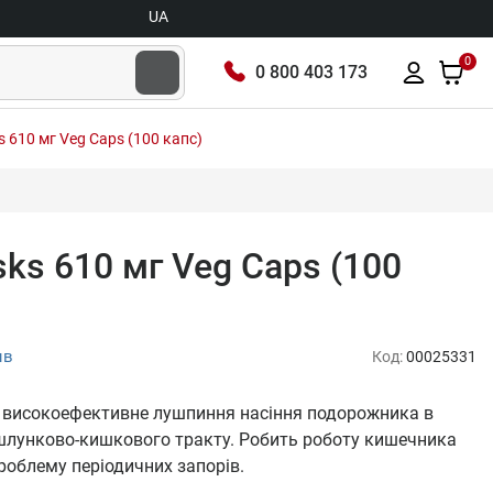
UA
0
0 800 403 173
 610 мг Veg Caps (100 капс)
ks 610 мг Veg Caps (100
ыв
Код:
00025331
– високоефективне лушпиння насіння подорожника в
 шлунково-кишкового тракту. Робить роботу кишечника
облему періодичних запорів.