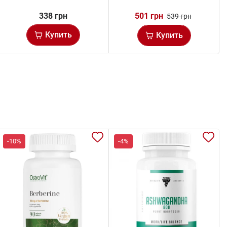
338 грн
501 грн
539 грн
Купить
Купить
-10%
-4%