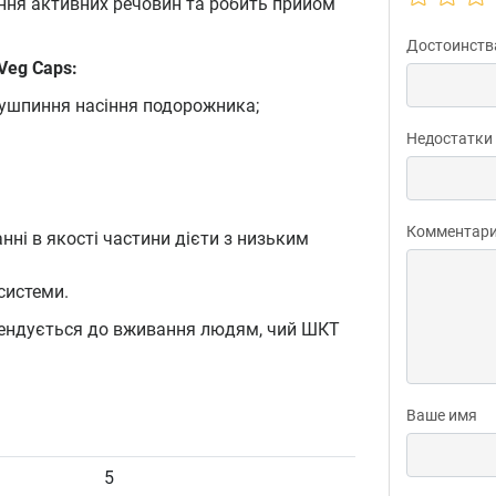
ння активних речовин та робить прийом
Достоинств
Veg Caps:
лушпиння насіння подорожника;
Недостатки
Комментар
нні в якості частини дієти з низьким
системи.
мендується до вживання людям, чий ШКТ
Ваше имя
5