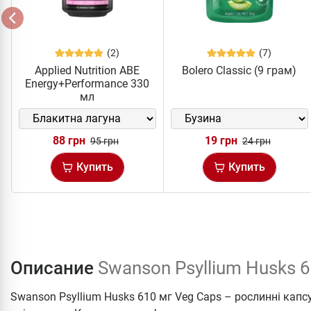
(2)
(7)
Applied Nutrition ABE
Bolero Classic (9 грам)
Energy+Performance 330
мл
88 грн
19 грн
95 грн
24 грн
Купить
Купить
Описание
Swanson Psyllium Husks 6
Swanson Psyllium Husks 610 мг Veg Caps – рослинні кап