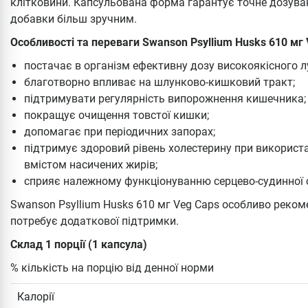
клітковини. Капсульована форма гарантує точне дозува
добавки більш зручним.
Особливості та переваги Swanson Psyllium Husks 610 мг 
постачає в організм ефективну дозу високоякісного 
благотворно впливає на шлунково-кишковий тракт;
підтримувати регулярність випорожнення кишечника;
покращує очищення товстої кишки;
допомагає при періодичних запорах;
підтримує здоровий рівень холестерину при використа
вмістом насичених жирів;
сприяє належному функціонуванню серцево-судинної 
Swanson Psyllium Husks 610 мг Veg Caps особливо реко
потребує додаткової підтримки.
Склад 1 порції (1 капсула)
% кількість на порцію від денної норми
Калорії