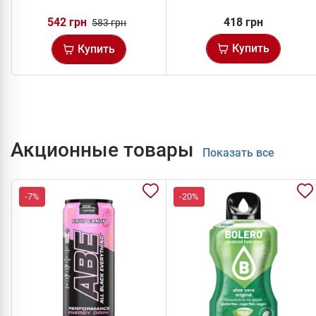
542 грн
418 грн
583 грн
Купить
Купить
Акционные товары
Показать все
-7%
-20%