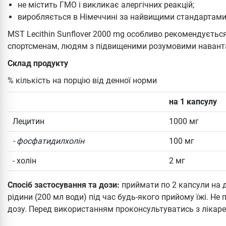
не містить ГМО і викликає алергічних реакцій;
виробляється в Німеччині за найвищими стандартами 
MST Lecithin Sunflover 2000 mg особливо рекомендуєть
спортсменам, людям з підвищеними розумовими наван
Склад продукту
% кількість на порцію від денної норми
на 1 капсулу
Лецитин
1000 мг
- фосфатидилхолін
100 мг
- холін
2 мг
Спосіб застосування та дози:
приймати по 2 капсули на 
рідини (200 мл води) під час будь-якого прийому їжі. Н
дозу. Перед використанням проконсультуватись з лікар