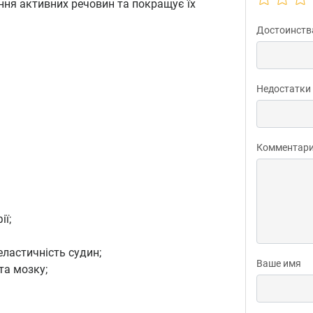
ня активних речовин та покращує їх
Достоинств
Недостатки
Комментар
ії;
еластичність судин;
Ваше имя
та мозку;