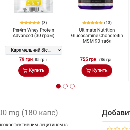
(3)
(13)
Per4m Whey Protein
Ultimate Nutrition
Advanced (30 грам)
Glucosamine Chondroitin
MSM 90 табл
79 грн
755 грн
85 грн
786 грн
Купить
Купить
000 mg (180 капс)
Добавит
 високоефективним лецитином із