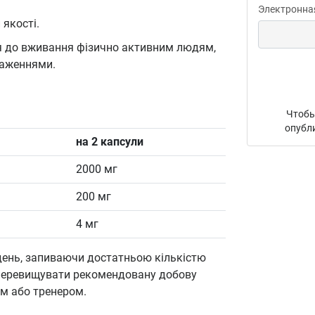
Электронна
якості.
ся до вживання фізично активним людям,
таженнями.
Чтобы
опубл
на 2 капсули
2000 мг
200 мг
4 мг
день, запиваючи достатньою кількістю
е перевищувати рекомендовану добову
ем або тренером.