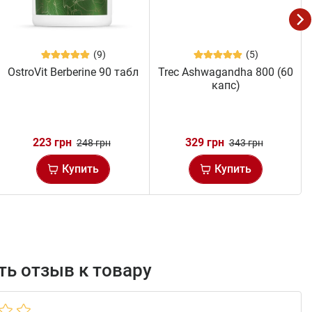
(9)
(5)
OstroVit Berberine 90 табл
Trec Ashwagandha 800 (60
капс)
223 грн
329 грн
248 грн
343 грн
Купить
Купить
ь отзыв к товару