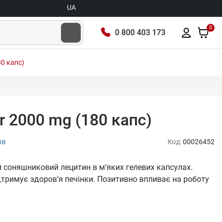
UA
0
0 800 403 173
80 капс)
er 2000 mg (180 капс)
ыв
Код:
00026452
й соняшниковий лецитин в м’яких гелевих капсулах.
дтримує здоров’я печінки. Позитивно впливає на роботу