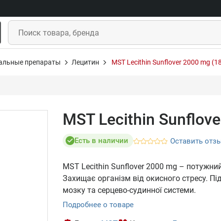
альные препараты
Лецитин
MST Lecithin Sunflover 2000 mg (1
MST Lecithin Sunflov
Есть в наличии
Оставить отз
MST Lecithin Sunflover 2000 mg – потужни
Захищає організм від окисного стресу. Пі
мозку та серцево-судинної системи.
Подробнее о товаре