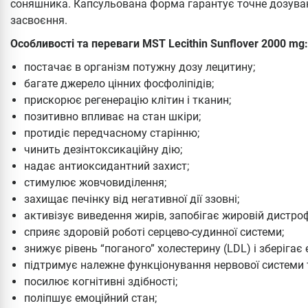
соняшника. Капсульована форма гарантує точне дозуван
засвоєння.
Особливості та переваги MST Lecithin Sunflover 2000 mg:
постачає в організм потужну дозу лецитину;
багате джерело цінних фосфоліпідів;
прискорює регенерацію клітин і тканин;
позитивно впливає на стан шкіри;
протидіє передчасному старінню;
чинить дезінтоксикаційну дію;
надає антиоксидантний захист;
стимулює жовчовиділення;
захищає печінку від негативної дії ззовні;
активізує виведення жирів, запобігає жировій дистроф
сприяє здоровій роботі серцево-судинної системи;
знижує рівень “поганого” холестерину (LDL) і зберігає 
підтримує належне функціонування нервової системи 
посилює когнітивні здібності;
поліпшує емоційний стан;