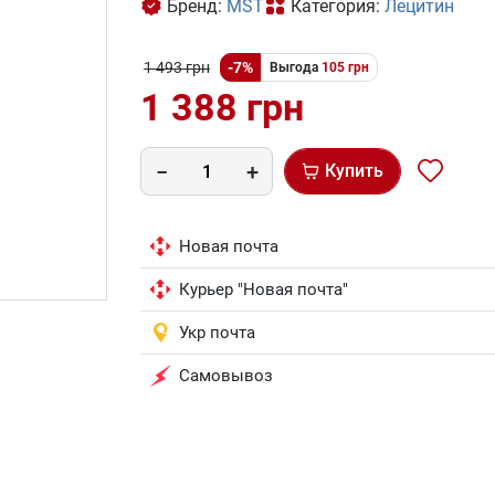
Бренд:
MST
Категория:
Лецитин
1 493 грн
-7%
Выгода
105 грн
1 388 грн
Купить
Новая почта
Курьер "Новая почта"
Укр почта
Самовывоз