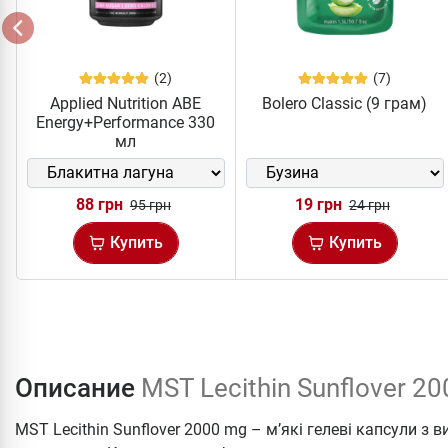
(2)
(7)
Applied Nutrition ABE
Bolero Classic (9 грам)
Energy+Performance 330
мл
88 грн
19 грн
95 грн
24 грн
Купить
Купить
Описание
MST Lecithin Sunflover 2
MST Lecithin Sunflover 2000 mg – м’які гелеві капсули з