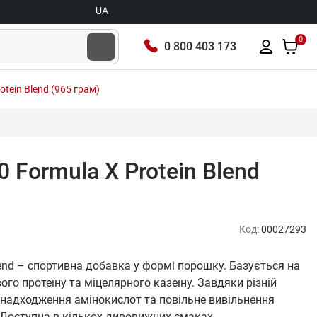
UA
0
0 800 403 173
rotein Blend (965 грам)
50 Formula X Protein Blend
Код:
00027293
 Blend – спортивна добавка у формі порошку. Базується на
го протеїну та міцелярного казеїну. Завдяки різній
 надходження амінокислот та повільне вивільнення
 Доступна в кількох дивовижних смаках.