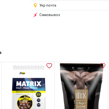
Укр почта
Самовывоз
ь