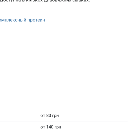
омплексный протеин
от 80 грн
от 140 грн