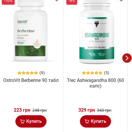
-10%
-4%
(9)
(5)
OstroVit Berberine 90 табл
Trec Ashwagandha 800 (60
капс)
223 грн
329 грн
248 грн
343 грн
Купить
Купить