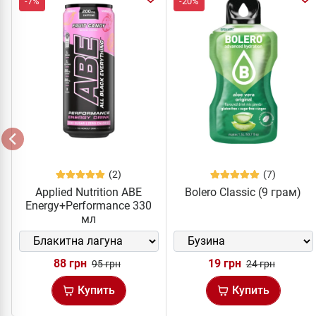
-7%
-20%
(2)
(7)
Applied Nutrition ABE
Bolero Classic (9 грам)
Energy+Performance 330
мл
88 грн
19 грн
95 грн
24 грн
Купить
Купить