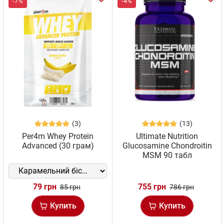
-7%
-4%
(3)
(13)
Per4m Whey Protein
Ultimate Nutrition
Advanced (30 грам)
Glucosamine Chondroitin
MSM 90 табл
79 грн
755 грн
85 грн
786 грн
Купить
Купить