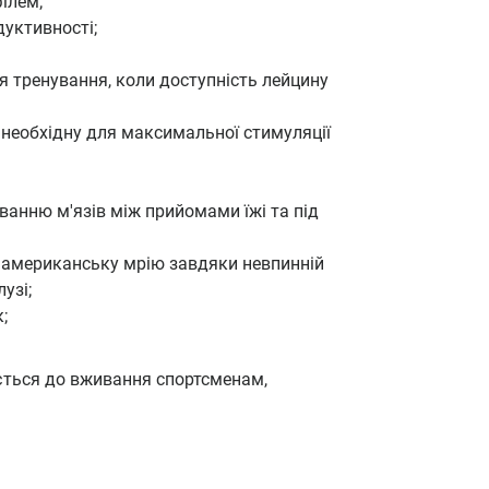
ілем;
уктивності;
ля тренування, коли доступність лейцину
, необхідну для максимальної стимуляції
ванню м'язів між прийомами їжі та під
 американську мрію завдяки невпинній
узі;
;
дується до вживання спортсменам,