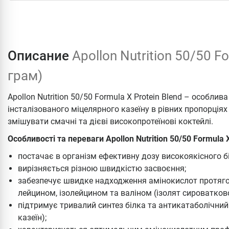
Описание
Apollon Nutrition 50/50 F
грам)
Apollon Nutrition 50/50 Formula X Protein Blend – особлив
інсталізованого міцелярного казеїну в рівних пропорці
змішувати смачні та дієві високопротеїнові коктейлі.
Особливості та переваги Apollon Nutrition 50/50 Formula X
постачає в організм ефективну дозу високоякісного б
вирізняється різною швидкістю засвоєння;
забезпечує швидке надходження амінокислот протяго
лейцином, ізолейцином та валіном (ізолят сироватково
підтримує тривалий синтез білка та антикатаболічний
казеїн);