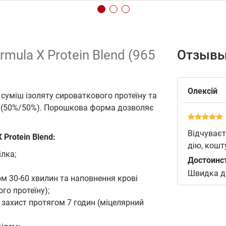
ormula X Protein Blend (965
Отзывы
Олексій
а суміш ізоляту сироваткового протеїну та
ях (50%/50%). Порошкова форма дозволяє
Відчуваєт
 Protein Blend:
дію, кошт
ілка;
Достоинс
Швидка до
м 30-60 хвилин та наповнення крові
го протеїну);
 захист протягом 7 годин (міцелярний