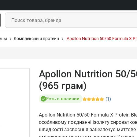
ины
Комплексный протеин
Apollon Nutrition 50/50 Formula X P
Apollon Nutrition 50/
(965 грам)
Есть в наличии
(1)
Apollon Nutrition 50/50 Formula X Protein
особливому поєднанні ізоляту сироватково
швидкості засвоєння забезпечує миттєве
амінокислот протягом наступних 7 годин.