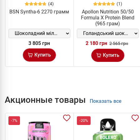
(4)
(1)
BSN Syntha-6 2270 грамм
Apollon Nutrition 50/50
Formula X Protein Blend
(965 грам)
3 805 грн
2 180 грн
2 565 грн
Купить
Купить
Акционные товары
Показать все
-7%
-20%