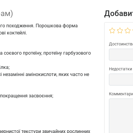
рам)
Добавит
нного походження. Порошкова форма
ві коктейлі.
Достоинств
та соєвого протеїну, протеїну гарбузового
ілка;
Недостатки
і незамінні амінокислоти, яких часто не
Комментар
покращення засвоєння;
 зернистої текстури звичайних рослинних