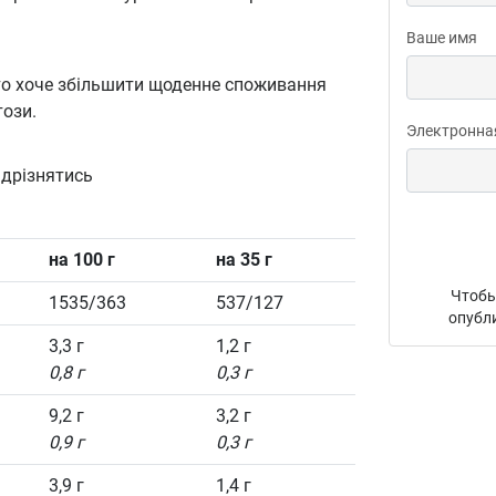
Ваше имя
хто хоче збільшити щоденне споживання
този.
Электронна
ідрізнятись
на 100 г
на 35 г
Чтобы
1535/363
537/127
опубл
3,3 г
1,2 г
0,8 г
0,3 г
9,2 г
3,2 г
0,9 г
0,3 г
3,9 г
1,4 г