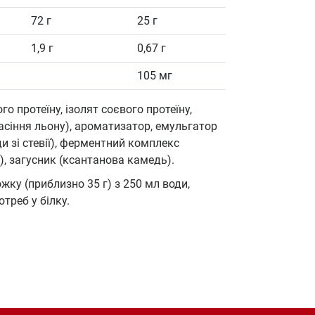
72 г
25 г
1,9 г
0,67 г
105 мг
о протеїну, ізолят соєвого протеїну,
насіння льону), ароматизатор, емульгатор
и зі стевії), ферментний комплекс
), загусник (ксантанова камедь).
жку (приблизно 35 г) з 250 мл води,
отреб у білку.