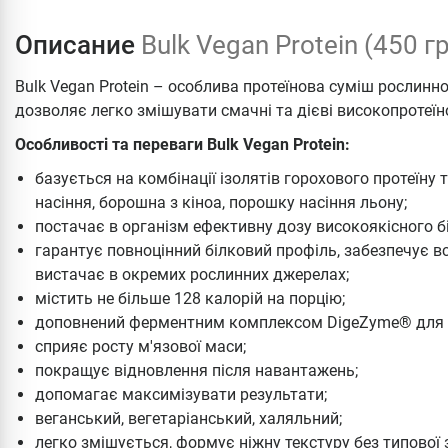
Описание
Bulk Vegan Protein (450 г
Bulk Vegan Protein – особлива протеїнова суміш росли
дозволяє легко змішувати смачні та дієві високопротеїно
Особливості та переваги Bulk Vegan Protein:
базується на комбінації ізолятів горохового протеїну 
насіння, борошна з кіноа, порошку насіння льону;
постачає в організм ефективну дозу високоякісного б
гарантує повноцінний білковий профіль, забезпечує вс
вистачає в окремих рослинних джерелах;
містить не більше 128 калорій на порцію;
доповнений ферментним комплексом DigeZyme® для 
сприяє росту м'язової маси;
покращує відновлення після навантажень;
допомагає максимізувати результати;
веганський, вегетаріанський, халяльний;
легко змішується, формує ніжну текстуру без типової