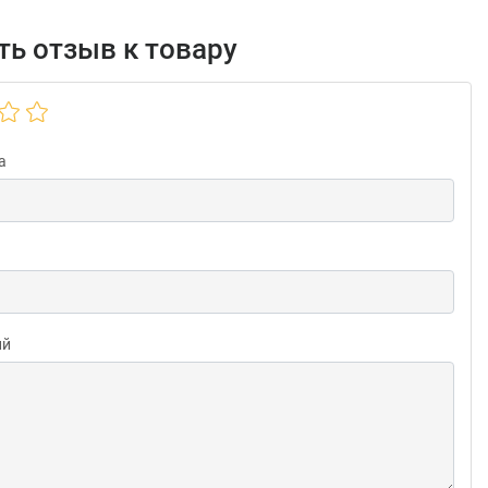
ь отзыв к товару
а
ий