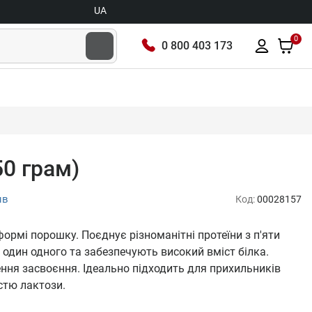
UA
0
0 800 403 173
50 грам)
ыв
Код:
00028157
формі порошку. Поєднує різноманітні протеїни з п'яти
 один одного та забезпечують високий вміст білка.
ня засвоєння. Ідеально підходить для прихильників
стю лактози.