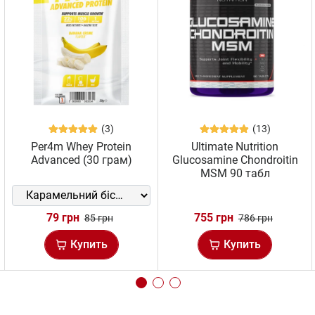
(3)
(13)
Per4m Whey Protein
Ultimate Nutrition
Advanced (30 грам)
Glucosamine Chondroitin
MSM 90 табл
79 грн
755 грн
85 грн
786 грн
Купить
Купить