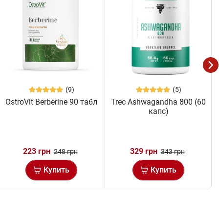
(9)
(5)
OstroVit Berberine 90 табл
Trec Ashwagandha 800 (60
капс)
223 грн
329 грн
248 грн
343 грн
Купить
Купить