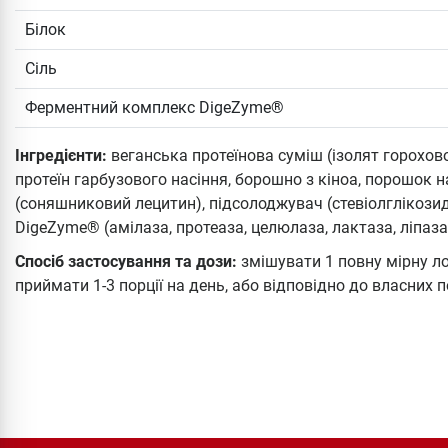
Білок
Сіль
Ферментний комплекс DigeZyme®
Інгредієнти:
веганська протеїнова суміш (ізолят гороховог
протеїн гарбузового насіння, борошно з кіноа, порошок 
(соняшниковий лецитин), підсолоджувач (стевіолглікозид
DigeZyme® (амілаза, протеаза, целюлаза, лактаза, ліпаза
Спосіб застосування та дози:
змішувати 1 повну мірну ло
приймати 1-3 порції на день, або відповідно до власних п