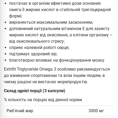
постачає в організм ефективні дози основних
омега-3 жирних кислот в стабільній тригліцеридній
формі;
вирізняється максимальним засвоєнням;
доповнений натуральним вітаміном Е для захисту
жирних кислот від окислення, а клітини організму –
від окислювального стресу;
сприяє належній роботі серця;
підтримує здоровий зір;
благотворно впливає на функціонування мозку.
Extrifit Triglyceride Omega 3 особливо рекомендується
до вживання спортсменам та всім іншим людям, в
чиєму раціоні не вистачає морепродуктів.
Склад однієї порції (3 капсули)
% кількість на порцію від денної норми
Риб'ячий жир
3000 мг