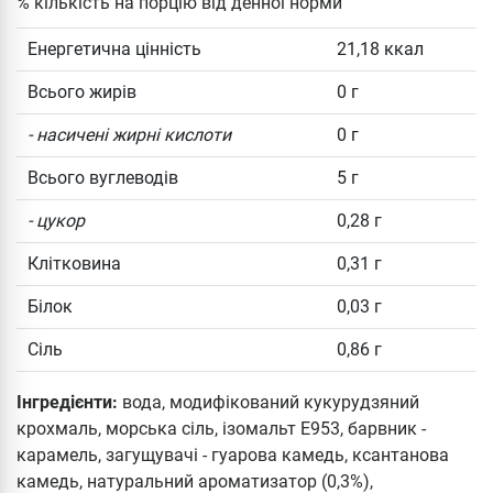
% кількість на порцію від денної норми
Енергетична цінність
21,18 ккал
Всього жирів
0 г
- насичені жирні кислоти
0 г
Всього вуглеводів
5 г
- цукор
0,28 г
Клітковина
0,31 г
Білок
0,03 г
Сіль
0,86 г
Інгредієнти:
вода, модифікований кукурудзяний
крохмаль, морська сіль, ізомальт Е953, барвник -
карамель, загущувачі - гуарова камедь, ксантанова
камедь, натуральний ароматизатор (0,3%),