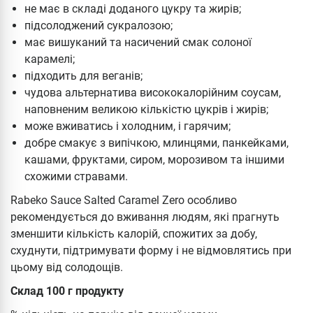
не має в складі доданого цукру та жирів;
підсолоджений сукралозою;
має вишуканий та насичений смак солоної
карамелі;
підходить для веганів;
чудова альтернатива висококалорійним соусам,
наповненим великою кількістю цукрів і жирів;
може вживатись і холодним, і гарячим;
добре смакує з випічкою, млинцями, панкейками,
кашами, фруктами, сиром, морозивом та іншими
схожими стравами.
Rabeko Sauce Salted Caramel Zero особливо
рекомендується до вживання людям, які прагнуть
зменшити кількість калорій, спожитих за добу,
схуднути, підтримувати форму і не відмовлятись при
цьому від солодощів.
Склад 100 г продукту