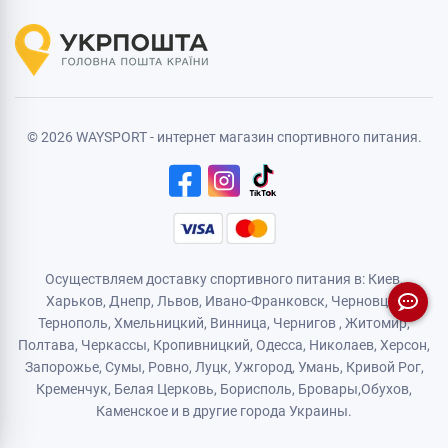
© 2026 WAYSPORT - интернет магазин спортивного питания.
Осуществляем доставку спортивного питания в: Киев,
Харьков,
Днепр
, Львов, Ивано-Франковск,
Черновцы
,
Тернополь
,
Хмельницкий
, Винница,
Чернигов
,
Житомир
,
Полтава, Черкассы, Кропивницкий,
Одесса
, Николаев, Херсон,
Запорожье,
Сумы
,
Ровно
,
Луцк
,
Ужгород
,
Умань
,
Кривой Рог
,
Кременчук
,
Белая Церковь
,
Борисполь
,
Бровары
,
Обухов
,
Каменское
и в другие города Украины.