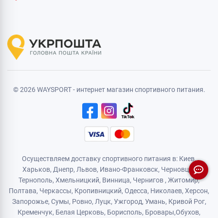
© 2026 WAYSPORT - интернет магазин спортивного питания.
Осуществляем доставку спортивного питания в: Киев,
Харьков,
Днепр
, Львов, Ивано-Франковск,
Черновцы
,
Тернополь
,
Хмельницкий
, Винница,
Чернигов
,
Житомир
,
Полтава, Черкассы, Кропивницкий,
Одесса
, Николаев, Херсон,
Запорожье,
Сумы
,
Ровно
,
Луцк
,
Ужгород
,
Умань
,
Кривой Рог
,
Кременчук
,
Белая Церковь
,
Борисполь
,
Бровары
,
Обухов
,