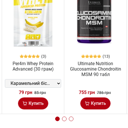
(3)
(13)
Per4m Whey Protein
Ultimate Nutrition
Advanced (30 грам)
Glucosamine Chondroitin
MSM 90 табл
79 грн
755 грн
85 грн
786 грн
Купить
Купить