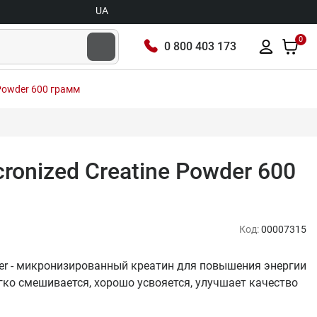
UA
0
0 800 403 173
 Powder 600 грамм
cronized Creatine Powder 600
Код:
00007315
wder - микронизированный креатин для повышения энергии
гко смешивается, хорошо усвояется, улучшает качество