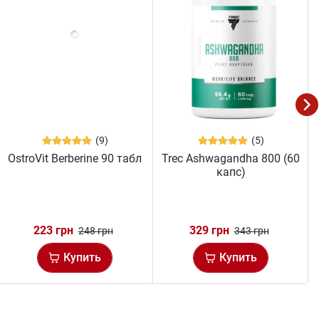
(9)
(5)
OstroVit Berberine 90 табл
Trec Ashwagandha 800 (60
капс)
223 грн
329 грн
248 грн
343 грн
Купить
Купить