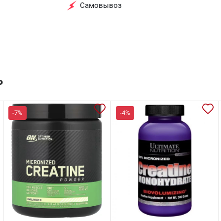
Самовывоз
ь
-7%
-4%