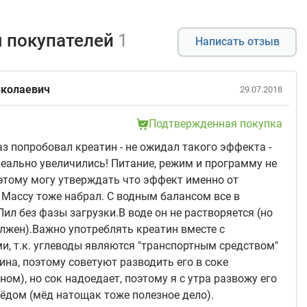
 покупателей
1
Написать отзыв
иколаевич
29.07.2018
Подтвержденная покупка
з попробовал креатин - не ожидал такого эффекта -
еально увеличились! Питание, режим и программу не
этому могу утверждать что эффект именно от
 Массу тоже набрал. С водным балансом все в
Пил без фазы загрузки.В воде он не растворяется (но
олжен).Важно употреблять креатин вместе с
и, т.к. углеводы являются "транспортным средством"
ина, поэтому советуют разводить его в соке
ном), но сок надоедает, поэтому я с утра развожу его
мёдом (мёд натощак тоже полезное дело).