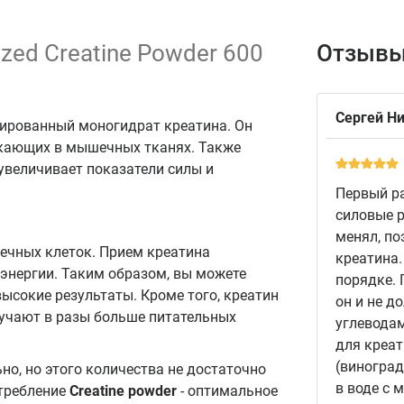
ized Creatine Powder 600
Отзывы
Сергей Н
ированный моногидрат креатина. Он
екающих в мышечных тканях. Также
 увеличивает показатели силы и
Первый ра
силовые р
менял, по
ечных клеток. Прием креатина
креатина.
энергии. Таким образом, вы можете
порядке. 
ысокие результаты. Кроме того, креатин
он и не д
олучают в разы больше питательных
углеводам
для креат
(виноград
но, но этого количества не достаточно
в воде с 
требление
Creatine powder
- оптимальное