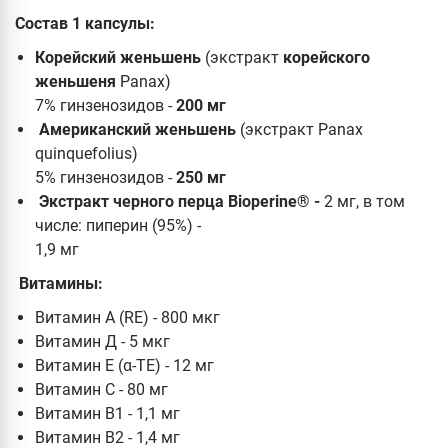
Состав 1 капсулы:
Корейский женьшень
(экстракт
корейского
женьшеня
Panax)
7% гинзенозидов -
200 мг
Американский женьшень
(экстракт Panax
quinquefolius)
5% гинзенозидов -
250 мг
Экстракт черного перца Bioperine® -
2 мг, в том
числе: пиперин (95%) -
1,9 мг
Витамины:
Витамин А (RE) - 800 мкг
Витамин Д - 5 мкг
Витамин E (α-TE) - 12 мг
Витамин С - 80 мг
Витамин B1 - 1,1 мг
Витамин В2 - 1,4 мг