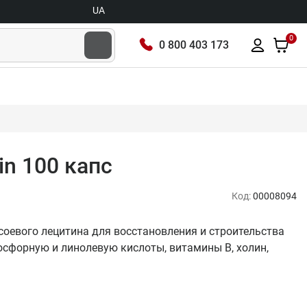
UA
0
0 800 403 173
hin 100 капс
Код:
00008094
вка соевого лецитина для восстановления и строительства
сфорную и линолевую кислоты, витамины В, холин,