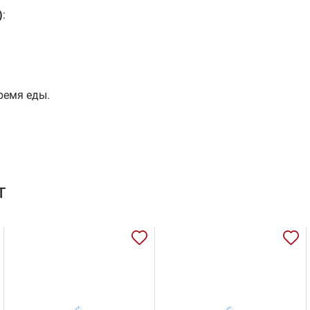
)
:
время еды.
т