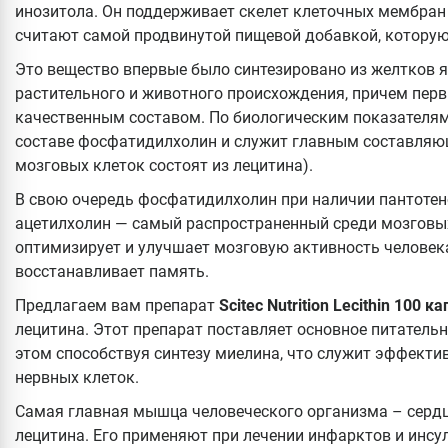
инозитола. Он поддерживает скелет клеточных мембран и
считают самой продвинутой пищевой добавкой, которую
Это вещество впервые было синтезировано из желтков яи
растительного и животного происхождения, причем пер
качественным составом. По биологическим показателям 
составе фосфатидилхолин и служит главным составляю
мозговых клеток состоят из лецитина).
В свою очередь фосфатидилхолин при наличии пантотен
ацетилхолин — самый распространенный среди мозговы
оптимизирует и улучшает мозговую активность человек
восстанавливает память.
Предлагаем вам препарат
Scitec Nutrition Lecithin 100 ка
лецитина. Этот препарат поставляет основное питательн
этом способствуя синтезу миелина, что служит эффект
нервных клеток.
Самая главная мышца человеческого организма – серд
лецитина. Его применяют при лечении инфарктов и инсу