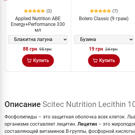
(2)
(7)
Applied Nutrition ABE
Bolero Classic (9 грам)
Energy+Performance 330
мл
88 грн
19 грн
95 грн
24 грн
Купить
Купить
Описание
Scitec Nutrition Lecithin 
Фосфолипиды – это защитная оболочка всех клеток. Л
организме составляет лецитин.
Лецитин
– это жироподо
составляющей витаминов В-группы, фосфорной кислоты,