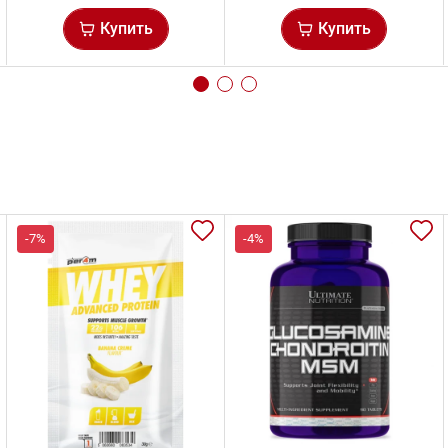
Купить
Купить
-7%
-4%