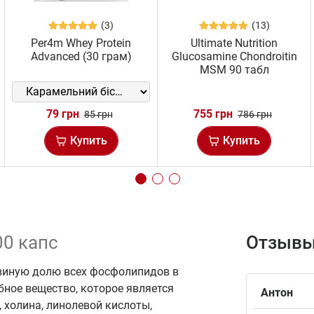
(3)
(13)
Per4m Whey Protein
Ultimate Nutrition
Advanced (30 грам)
Glucosamine Chondroitin
MSM 90 табл
79 грн
755 грн
85 грн
786 грн
Купить
Купить
100 капс
Отзывы
ьвиную долю всех фосфолипидов в
бное вещество, которое является
Антон
 холина, линолевой кислоты,