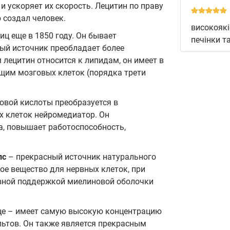
 ускоряет их скорость. Лецитин по праву
 создал человек.
високоякі
ц еще в 1850 году. Он бывает
печінки т
вый источник преобладает более
лецитин относится к липидам, он имеет в
щим мозговых клеток (порядка трети
овой кислоты преобразуется в
х клеток нейромедиатор. Он
а, повышает работоспособность,
пс
– прекрасный источник натурального
ое вещество для нервных клеток, при
ивной поддержкой миелиновой оболочки
це – имеет самую высокую концентрацию
льтов. Он также является прекрасным