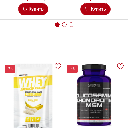
Купить
Купить
-7%
-4%