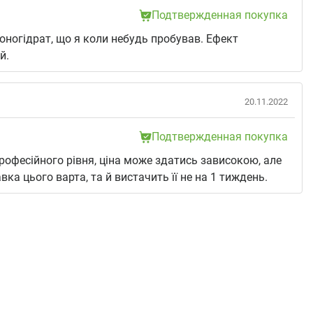
Подтвержденная покупка
ногідрат, що я коли небудь пробував. Ефект
й.
20.11.2022
Подтвержденная покупка
рофесійного рівня, ціна може здатись зависокою, але
вка цього варта, та й вистачить її не на 1 тиждень.