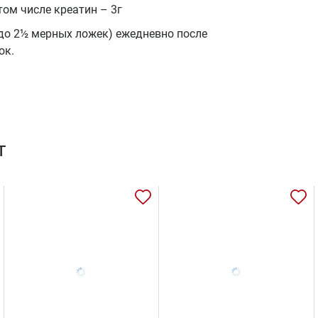
 том числе креатин – 3г
½ до 2½ мерных ложек) ежедневно после
ок.
т