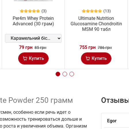
(3)
(13)
Per4m Whey Protein
Ultimate Nutrition
Advanced (30 грам)
Glucosamine Chondroitin
MSM 90 табл
79 грн
755 грн
85 грн
786 грн
Купить
Купить
ate Powder 250 грамм
Отзывы
мен, особенно если речь идет о
 возможность тренироваться дольше и
Egor
о роста и увеличения объема. Организм