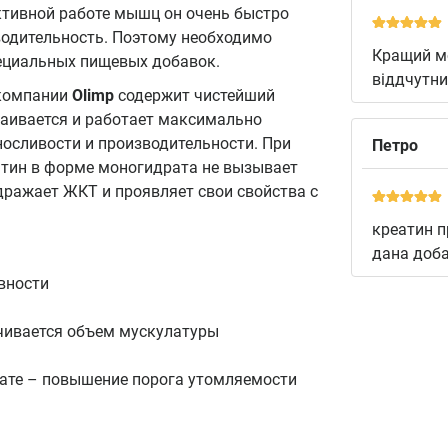
ктивной работе мышц он очень быстро
зводительность. Поэтому необходимо
Кращий мо
пециальных пищевых добавок.
віддчутни
 компании
Olimp
содержит чистейший
аивается и работает максимально
осливости и производительности. При
Петро
атин в форме моногидрата не вызывает
дражает ЖКТ и проявляет свои свойства с
креатин п
дана доба
вности
чивается объем мускулатуры
тате – повышение порога утомляемости