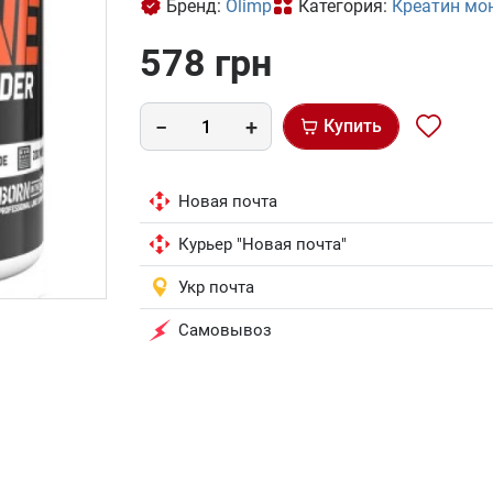
Бренд:
Olimp
Категория:
Креатин мо
578 грн
Купить
Новая почта
Курьер "Новая почта"
Укр почта
Самовывоз