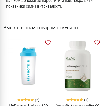
шляхом допомагає наростити м’язи, покращити
показники сили і витривалості.
Вместе с этим товаром покупают
(2)
(7)
MyProtein Шейкер 600
OstroVit Ashwagandha 90