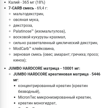
Калий - 365 мг (18%)
7-CARB смесь
- 69,4 г:
мальтодекстрин,
овсяная мука,
декстроза,
Palatinose™ (изомальтулоза),
восковой кукурузы крахмал,
сильно разветвленный циклический декстрин,
ModCarb™ клейковина,
зерновая смесь (овес; амарант; гречиха; просо;
киноа);
JUMBO HARDCORE матрица
- 10001 мг:
JUMBO HARDCORE креатиновая матрица
-
5446
мг
:
концентрированный креатин (креатин
безводный),
MicronTec микронизированный креатин,
креатин моногидрат,