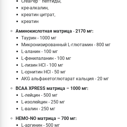
CreaPep™ пептиды,
кре-алкалин,
креатин цитрат,
креатин
Аминокислотная матрица
-
2170 мг:
Таурин - 1000 мг
Микронизированный L-глютамин - 800 мг
L-аланин - 100 мг
L-фенилаланин - 100 мг
L-лизин HCl - 100 мг
L-орнитин HCl - 50 мг
AKG альфакетоглютарат кальция - 20 мг
BCAA XPRESS матрица
– 1000 мг:
L-лейцин - 500 мг
L-изолейцин - 250 мг
L-валин - 250 мг
НЕМО-NO матрица – 700 мг:
L-аргинин - 500 мг