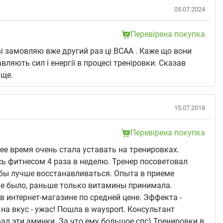
05.07.2024
Перевірена покупка
і замовляю вже другий раз ці ВСАА . Каже що вони
вляють сил і енергії в процесі треніровки. Сказав
 ще.
15.07.2018
Перевірена покупка
ее время очень стала уставать на тренировках.
 фитнесом 4 раза в неделю. Тренер посоветовал
бы лучше восстанавливаться. Опыта в приеме
е было, раньше только витамины принимала.
в интернет-магазине по средней цене. Эффекта -
на вкус - ужас! Пошла в waysport. Консультант
ал эти аминки. За что ему большое спс) Тренировки в