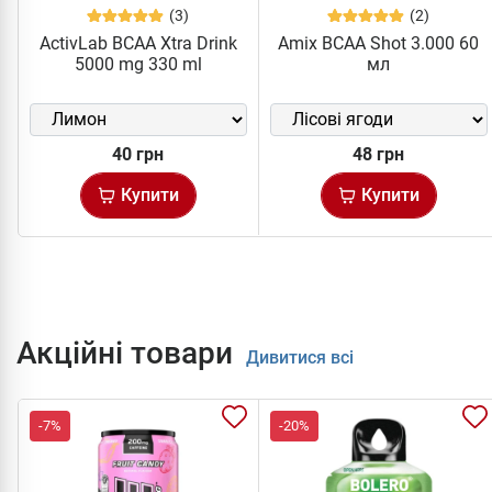
(3)
(2)
ActivLab BCAA Xtra Drink
Amix BCAA Shot 3.000 60
5000 mg 330 ml
мл
40 грн
48 грн
Купити
Купити
Акційні товари
Дивитися всі
-7%
-20%