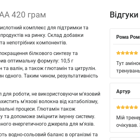
BCAA 420 грам
Відгуки
кислотний комплекс для підтримки та
 продуктів на ринку. Склад добавки
Рома Ром
та непотрібних компонентів.
покращення білкового синтезу та
рив оптимальну формулу: 10,5 г
Тут аміно
н та валін, а також глютамін та цитрулін.
тренувань
н одного. Таким чином, результативність
Артур
л для роботи, не використовуючи м'язовий
ахистить м'язові волокна від катаболізму,
вальні процеси. Глютамін також
у та допоможе зміцнити імунну систему.
Мій трене
ного енергетичного джерела для м'язів.
очікував.
ють водно-сольовий баланс в організмі та