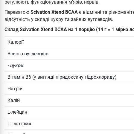
регулюють функціонування м'язів, нервів.
Перевагою
Scivation Xtend BCAA
є відмінні та різноманіт
відсутність у складі цукру та зайвих вуглеводів.
Склад Scivation Xtend BCAA на 1 порцію (14 г = 1 мірна л
Калорії
Всього вуглеводів
- цукри
Вітамін В6 (у вигляді піридоксину гідрохлориду)
Натрій
Калій
L-лейцин
L-глютамін