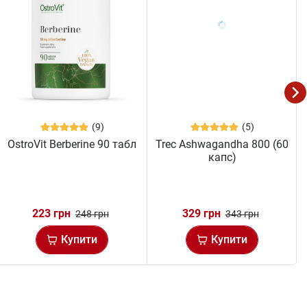
(9)
(5)
OstroVit Berberine 90 табл
Trec Ashwagandha 800 (60
капс)
223 грн
329 грн
248 грн
343 грн
Купити
Купити