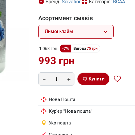
Бренд:
Scivation
Категорія:
BCAA
Асортимент смаків
Лимон-лайм
1 068 грн
-7%
Вигода
75 грн
993 грн
Купити
Нова Пошта
Кур'єр "Нова пошта"
Укр пошта
Самовивіз