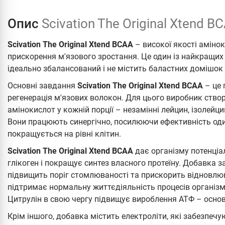
Опис
Scivation The Original Xtend 
Scivation The Original Xtend BCAA
– високої якості аміно
прискорення м'язового зростання. Це один із найкращих
ідеально збалансований і не містить баластних домішок 
Основні завдання
Scivation The Original Xtend BCAA
– це 
регенерація м'язових волокон. Для цього виробник ство
амінокислот у кожній порції – незамінні лейцин, ізолейци
Вони працюють синергічно, посилюючи ефективність оди
покращується на рівні клітин.
Scivation The Original Xtend BCAA
дає організму потенціа
глікоген і покращує синтез власного протеїну. Добавка з
підвищить поріг стомлюваності та прискорить відновлю
підтримає нормальну життєдіяльність процесів організм
Цитрулін в свою чергу підвищує вироблення АТФ – основ
Крім іншого, добавка містить електроліти, які забезпечу