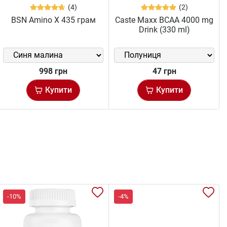
(4)
(2)
BSN Amino X 435 грам
Caste Maxx BCAA 4000 mg
Drink (330 ml)
998 грн
47 грн
Купити
Купити
-10%
-4%