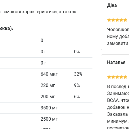
Діна
ні смакові характеристики, а також
ожка):
Чоловіков
йому доба
0
замовити
0 г
0%
Наталья
0 г
640 мкг
32%
220 мг
9%
В последн
Занимаюсь
200 мг
6%
ВСАА, что
добавок н
3500 мг
Заказала 
2500 мг
минимум, 
посоветов