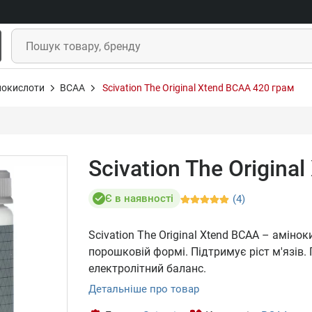
нокислоти
BCAA
Scivation The Original Xtend BCAA 420 грам
Scivation The Origina
Є в наявності
(4)
Scivation The Original Xtend BCAA – амін
порошковій формі. Підтримує ріст м'язів
електролітний баланс.
Детальніше про товар