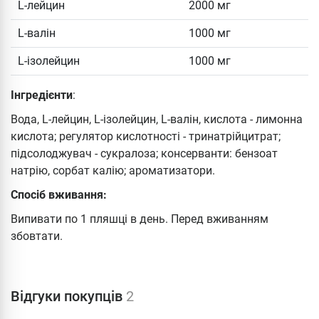
L-лейцин
2000 мг
L-валін
1000 мг
L-ізолейцин
1000 мг
Інгредієнти
:
Вода, L-лейцин, L-ізолейцин, L-валін, кислота - лимонна
кислота; регулятор кислотності - тринатрійцитрат;
підсолоджувач - сукралоза; консерванти: бензоат
натрію, сорбат калію; ароматизатори.
Спосіб вживання:
Випивати по 1 пляшці в день. Перед вживанням
збовтати.
Відгуки покупців
2