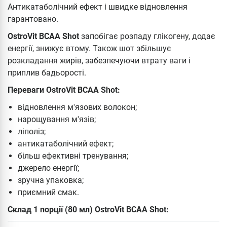
Антикатаболічний ефект і швидке відновлення
гарантовано.
OstroVit BCAA Shot
запобігає розпаду глікогену, додає
енергії, знижує втому. Також шот збільшує
розкладання жирів, забезпечуючи втрату ваги і
приплив бадьорості.
Переваги OstroVit BCAA Shot:
відновлення м'язових волокон;
нарощування м'язів;
ліполіз;
антикатаболічний ефект;
більш ефективні тренування;
джерело енергії;
зручна упаковка;
приємний смак.
Склад 1 порції (80 мл) OstroVit BCAA Shot: