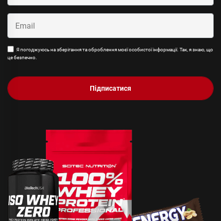
Я погоджуюсь на зберігання та оброблення моєї особистої інформації. Так, я знаю, що
це безпечно.
Підписатися