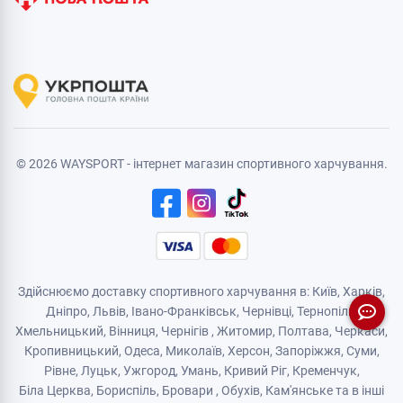
© 2026 WAYSPORT - інтернет магазин спортивного харчування.
Здійснюємо доставку спортивного харчування в: Київ, Харків,
Дніпро
, Львів, Івано-Франківськ,
Чернівці
,
Тернопіль
,
Хмельницький
, Вінниця,
Чернігів
,
Житомир
, Полтава, Черкаси,
Кропивницький,
Одеса
, Миколаїв, Херсон, Запоріжжя,
Суми
,
Рівне
,
Луцьк
,
Ужгород
,
Умань
,
Кривий Ріг
,
Кременчук
,
Біла Церква
,
Бориспіль
,
Бровари
,
Обухів
,
Кам'янськe
та в інші