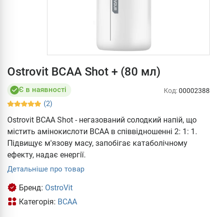
Ostrovit BCAA Shot + (80 мл)
Є в наявності
Код:
00002388
(2)
Ostrovit BCAA Shot - негазований солодкий напій, що
містить амінокислоти ВСАА в співвідношенні 2: 1: 1.
Підвищує м'язову масу, запобігає катаболічному
ефекту, надає енергії.
Детальніше про товар
Бренд:
OstroVit
Категорія:
BCAA