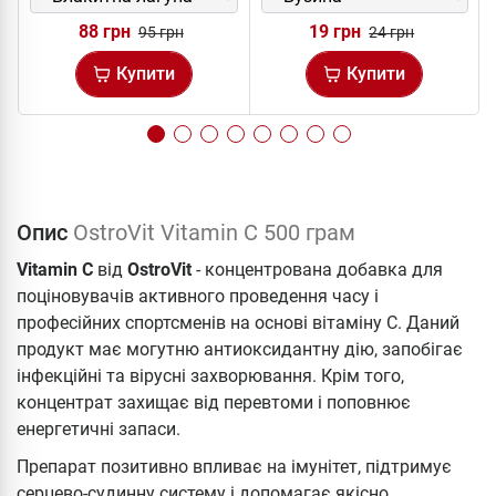
88 грн
19 грн
95 грн
24 грн
Купити
Купити
Опис
OstroVit Vitamin C 500 грам
Vitamin C
від
OstroVit
- концентрована добавка для
поціновувачів активного проведення часу і
професійних спортсменів на основі вітаміну С. Даний
продукт має могутню антиоксидантну дію, запобігає
інфекційні та вірусні захворювання. Крім того,
концентрат захищає від перевтоми і поповнює
енергетичні запаси.
Препарат позитивно впливає на імунітет, підтримує
серцево-судинну систему і допомагає якісно