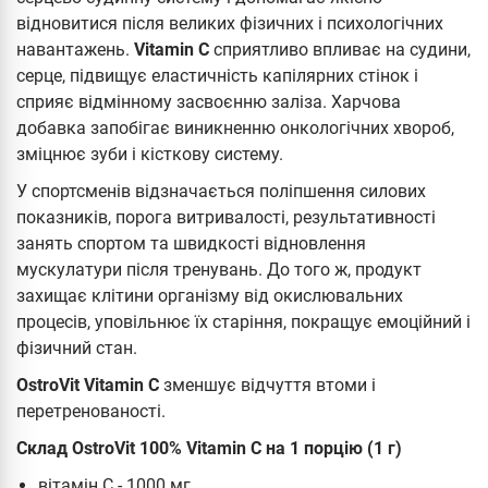
відновитися після великих фізичних і психологічних
навантажень.
Vitamin C
сприятливо впливає на судини,
серце, підвищує еластичність капілярних стінок і
сприяє відмінному засвоєнню заліза. Харчова
добавка запобігає виникненню онкологічних хвороб,
зміцнює зуби і кісткову систему.
У спортсменів відзначається поліпшення силових
показників, порога витривалості, результативності
занять спортом та швидкості відновлення
мускулатури після тренувань. До того ж, продукт
захищає клітини організму від окислювальних
процесів, уповільнює їх старіння, покращує емоційний і
фізичний стан.
OstroVit Vitamin C
зменшує відчуття втоми і
перетренованості.
Склад OstroVit 100% Vitamin C на 1 порцію (1 г)
вітамін С - 1000 мг.