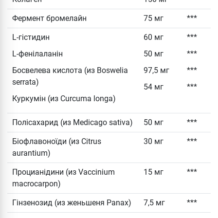
Фермент бромелайн
75 мг
***
L-гістидин
60 мг
***
L-фенілаланін
50 мг
***
Босвелева кислота (из Boswelia
97,5 мг
***
serrata)
54 мг
***
Куркумін (из Curcuma longa)
Полісахарид (из Medicago sativa)
50 мг
***
Біофлавоноїди (из Citrus
30 мг
***
aurantium)
Процианідини (из Vaccinium
15 мг
***
macrocarpon)
Гінзенозид (из женьшеня Panax)
7,5 мг
***