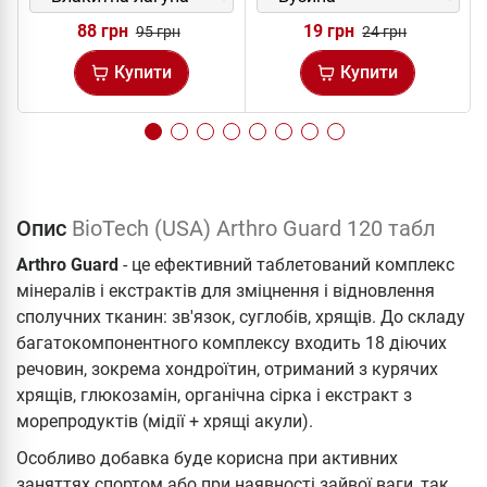
88 грн
19 грн
95 грн
24 грн
Купити
Купити
Опис
BioTech (USA) Arthro Guard 120 табл
Arthro Guard
- це ефективний таблетований комплекс
мінералів і екстрактів для зміцнення і відновлення
сполучних тканин: зв'язок, суглобів, хрящів. До складу
багатокомпонентного комплексу входить 18 діючих
речовин, зокрема хондроїтин, отриманий з курячих
хрящів, глюкозамін, органічна сірка і екстракт з
морепродуктів (мідії + хрящі акули).
Особливо добавка буде корисна при активних
заняттях спортом або при наявності зайвої ваги, так