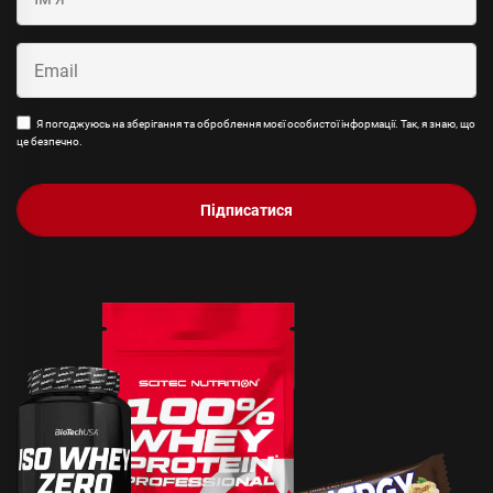
Я погоджуюсь на зберігання та оброблення моєї особистої інформації. Так, я знаю, що
це безпечно.
Підписатися