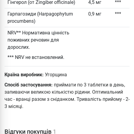
Гінгерол (от Zingiber officinale)
4,5 мг
***
Гарпагозиди (Harpagophytum
0,9 мг
***
procumbens)
NRV** Нормативна цінність
поживних речовин для
дорослих.
*** NRV не встановлений.
Країна виробник:
Угорщина
Спосіб застосування:
приймати по 3 таблетки в день,
запиваючи великою кількістю рідини. Оптимальний
час - вранці разом з сніданком. Тривалість прийому - 2-
3 місяці.
Відгуки покупців
1