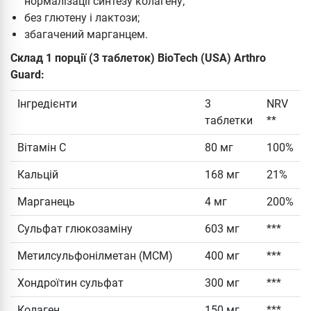
нормалізації синтезу колагену;
без глютену і лактози;
збагачений марганцем.
Склад 1 порції (3 таблеток) BioTech (USA) Arthro
Guard:
Інгредієнти
3
NRV
таблетки
**
Вітамін С
80 мг
100%
Кальцій
168 мг
21%
Марганець
4 мг
200%
Сульфат глюкозаміну
603 мг
***
Метилсульфонілметан (МСМ)
400 мг
***
Хондроїтин сульфат
300 мг
***
Колаген
150 мг
***