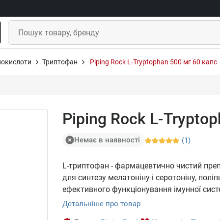
нокислоти
Триптофан
Piping Rock L-Tryptophan 500 мг 60 капс
Piping Rock L-Trypto
Немає в наявності
(1)
L-триптофан - фармацевтично чистий преп
для синтезу мелатоніну і серотоніну, поліпш
ефективного функціонування імунної сист
Детальніше про товар