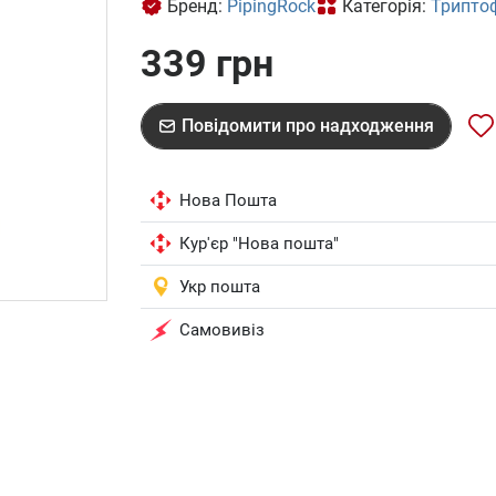
Бренд:
PipingRock
Категорія:
Трипто
339 грн
Повідомити про надходження
Нова Пошта
Кур'єр "Нова пошта"
Укр пошта
Самовивіз