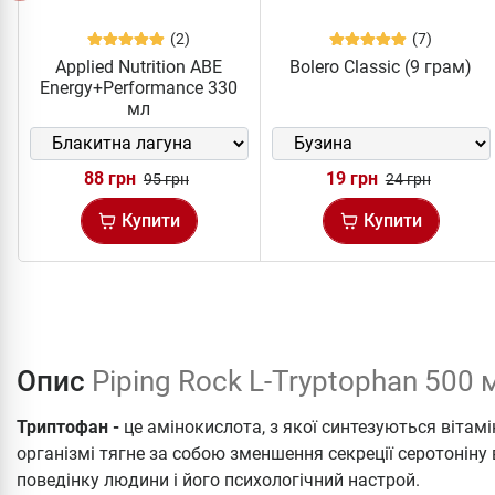
(2)
(7)
Applied Nutrition ABE
Bolero Classic (9 грам)
Energy+Performance 330
мл
88 грн
19 грн
95 грн
24 грн
Купити
Купити
Опис
Piping Rock L-Tryptophan 500 
Триптофан -
це амінокислота, з якої синтезуються вітамі
організмі тягне за собою зменшення секреції серотоніну 
поведінку людини і його психологічний настрой.