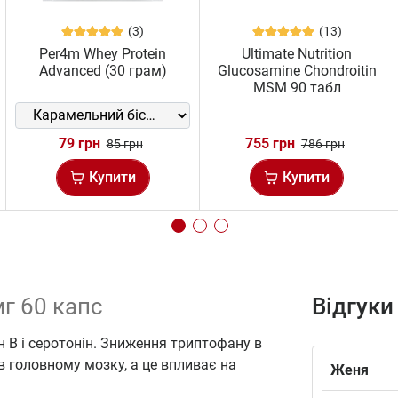
(3)
(13)
Per4m Whey Protein
Ultimate Nutrition
Advanced (30 грам)
Glucosamine Chondroitin
MSM 90 табл
79 грн
755 грн
85 грн
786 грн
Купити
Купити
мг 60 капс
Відгуки
н В і серотонін. Зниження триптофану в
в головному мозку, а це впливає на
Женя