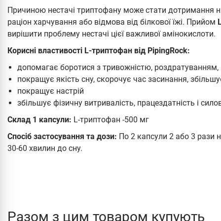
Причиною нестачі триптофану може стати дотримання ни
раціон харчування або відмова від білкової їжі. Прийом
вирішити проблему нестачі цієї важливої ​​амінокислоти.
Корисні властивості L-триптофан від PipingRock:
допомагає боротися з тривожністю, роздратуванням, 
покращує якість сну, скорочує час засинання, збільшу
покращує настрій
збільшує фізичну витривалість, працездатність і сило
Склад 1 капсули:
L-триптофан -500 мг
Спосіб застосування та дози:
По 2 капсули 2 або 3 рази 
30-60 хвилин до сну.
Разом з цим товаром купують