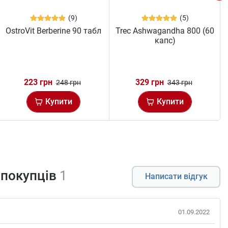
(9)
(5)
OstroVit Berberine 90 табл
Trec Ashwagandha 800 (60
капс)
223 грн
329 грн
248 грн
343 грн
Купити
Купити
 покупців
1
Написати відгук
01.09.2022