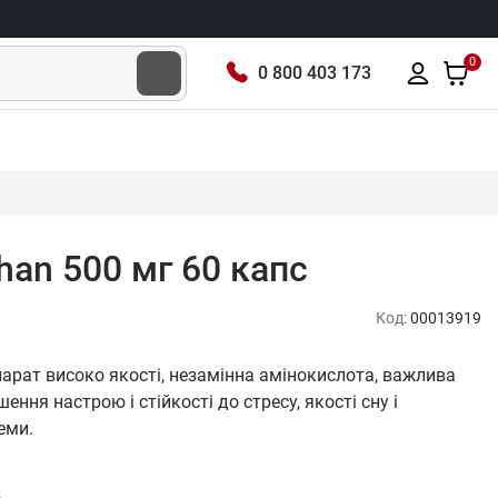
0
0 800 403 173
phan 500 мг 60 капс
Код:
00013919
арат високо якості, незамінна амінокислота, важлива
ення настрою і стійкості до стресу, якості сну і
еми.