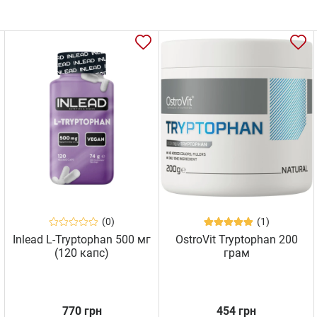
(0)
(1)
Inlead L-Tryptophan 500 мг
OstroVit Tryptophan 200
(120 капс)
грам
770 грн
454 грн