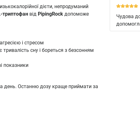
зькокалорійної дієти, непродуманий
L-триптофан
від
PipingRock
допоможе
Чудова до
допомогла
агресією і стресом
є тривалість сну і бореться з безсонням
ві показники
на день. Останню дозу краще приймати за