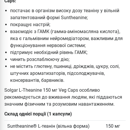
Caps:
постачає в організм високу дозу теаніну у вільній
запатентований формі Suntheanine;
покращує настрій;
взаємодіє з ГАМК (гамма-аміномасляна кислота),
яка є гальмівним нейромедіатором, важливим для
функціонування нервової системи;
підтримує необхідний рівень ГАМК;
чинить розслаблюючу дію;
не містить глютену, пшениці, дріжджів, цукру, солі,
штучних ароматизаторів, підсолоджувачів,
консервантів, барвників.
Solgar L-Theanine 150 мг Veg Caps особливо
рекомендується до вживання людям, які піддаються
значним фізичним та розумовим навантаженням.
Склад однієї порції (1 капсули)
Suntheanine® L-теанін (вільна форма)
150 мг