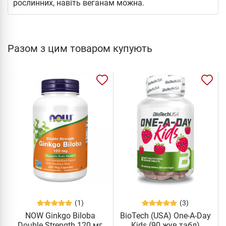
рослинних, навіть веганам можна.
Разом з цим товаром купують
(1)
(3)
NOW Ginkgo Biloba
BioTech (USA) One-A-Day
Double Strength 120 мг
Kids (90 жув табл)