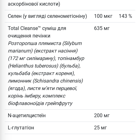
аскорбінової кислоти)
Селен (у вигляді селенометіоніну)
100 мкг
143 %
Total Cleanse™ суміш для
635 мг
очищення печінки
Розторопша плямиста (Silybum
marianum) (екстракт насіння)
(172 мг силімарину), топінамбур
(Helianthus tuberosus) (бульба),
кульбаба (екстракт кореня),
лимонник (Schisandra chinensis)
(ягода), листя м’яти перцевої,
корінь імбиру, комплекс
біофлавоноїдів грейпфруту
N-ацетилцистеїн
200 мг
L-глутатіон
25 мг