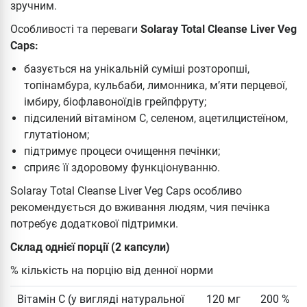
зручним.
Особливості та переваги
Solaray Total Cleanse Liver Veg
Caps:
базується на унікальній суміші розторопші,
топінамбура, кульбаби, лимонника, м’яти перцевої,
імбиру, біофлавоноїдів грейпфруту;
підсилений вітаміном С, селеном, ацетилцистеїном,
глутатіоном;
підтримує процеси очищення печінки;
сприяє її здоровому функціонуванню.
Solaray Total Cleanse Liver Veg Caps особливо
рекомендується до вживання людям, чия печінка
потребує додаткової підтримки.
Склад однієї порції (2 капсули)
% кількість на порцію від денної норми
Вітамін C (у вигляді натуральної
120 мг
200 %