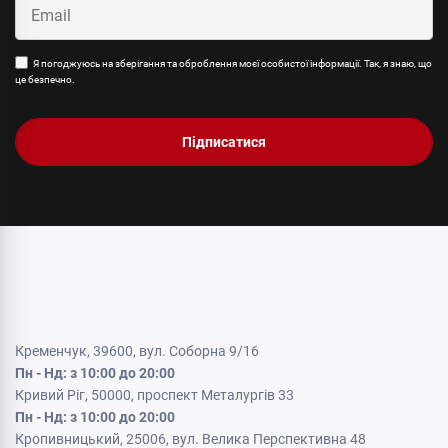
Я погоджуюсь на зберігання та оброблення моєї особистої інформації. Так, я знаю, що
це безпечно.
Підписатися