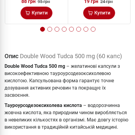
88 грн
19 грн
95 грн
24 грн
Купити
Купити
Опис
Double Wood Tudca 500 mg (60 капс)
Double Wood Tudca 500 mg
– желатинові капсули з
високоефективною тауроурсодезоксихолевою
кислотою. Капсульована форма гарантує точне
дозування активних речовин та покращує їх
засвоєння.
Тауроурсодезоксихолева кислота
– водорозчинна
жовчна кислота, яка природним чином виробляється
в невеликих кількостях в організмі. Має довгу історію
використання в традиційній китайській медицині.