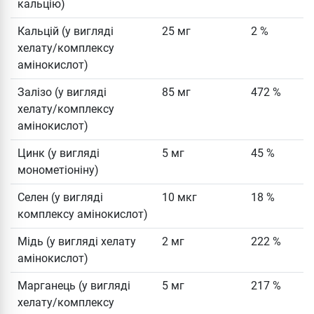
кальцію)
Кальцій (у вигляді
25 мг
2 %
хелату/комплексу
амінокислот)
Залізо (у вигляді
85 мг
472 %
хелату/комплексу
амінокислот)
Цинк (у вигляді
5 мг
45 %
монометіоніну)
Селен (у вигляді
10 мкг
18 %
комплексу амінокислот)
Мідь (у вигляді хелату
2 мг
222 %
амінокислот)
Марганець (у вигляді
5 мг
217 %
хелату/комплексу