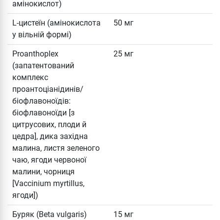
амінокислот)
L-цистеїн (амінокислота
50 мг
у вільній формі)
Proanthoplex
25 мг
(запатентований
комплекс
проантоціанідинів/
біофлавоноїдів:
біофлавоноїди [з
цитрусових, плоди й
цедра], дика західна
малина, листя зеленого
чаю, ягоди червоної
малини, чорниця
[Vaccinium myrtillus,
ягоди])
Буряк (Beta vulgaris)
15 мг