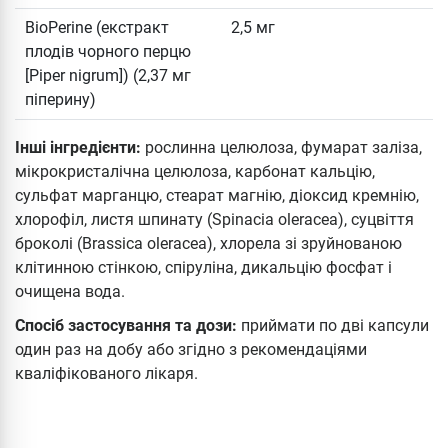
BioPerine (екстракт
2,5 мг
плодів чорного перцю
[Piper nigrum]) (2,37 мг
піперину)
Інші інгредієнти:
рослинна целюлоза, фумарат заліза,
мікрокристалічна целюлоза, карбонат кальцію,
сульфат марганцю, стеарат магнію, діоксид кремнію,
хлорофіл, листя шпинату (Spinacia oleracea), суцвіття
броколі (Brassica oleracea), хлорела зі зруйнованою
клітинною стінкою, спіруліна, дикальцію фосфат і
очищена вода.
Спосіб застосування та дози:
приймати по дві капсули
один раз на добу або згідно з рекомендаціями
кваліфікованого лікаря.