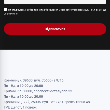
Я погоджуюсь на зберігання та оброблення моєї особистої інформації. Так, я знаю, що
це безпечно.
Підписатися