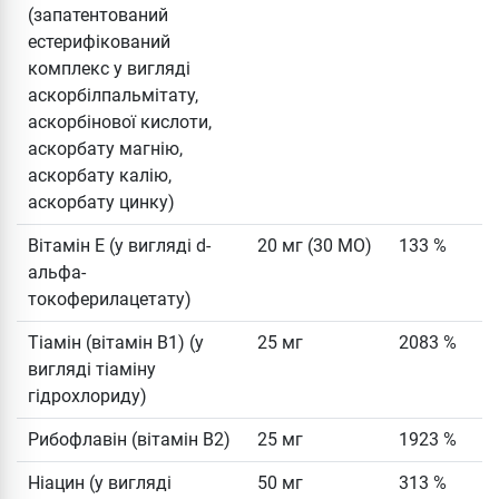
(запатентований
естерифікований
комплекс у вигляді
аскорбілпальмітату,
аскорбінової кислоти,
аскорбату магнію,
аскорбату калію,
аскорбату цинку)
Вітамін E (у вигляді d-
20 мг (30 МО)
133 %
альфа-
токоферилацетату)
Тіамін (вітамін B1) (у
25 мг
2083 %
вигляді тіаміну
гідрохлориду)
Рибофлавін (вітамін B2)
25 мг
1923 %
Ніацин (у вигляді
50 мг
313 %