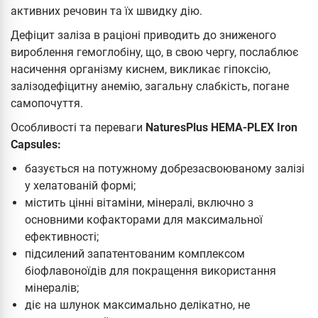
активних речовин та їх швидку дію.
Дефіцит заліза в раціоні приводить до зниженого
вироблення гемоглобіну, що, в свою чергу, послаблює
насичення організму киснем, викликає гіпоксію,
залізодефіцитну анемію, загальну слабкість, погане
самопочуття.
Особливості та переваги
NaturesPlus HEMA-PLEX Iron
Capsules:
базується на потужному добрезасвоюваному залізі
у хелатованій формі;
містить цінні вітаміни, мінералі, включно з
основними кофакторами для максимальної
ефективності;
підсилений запатентованим комплексом
біофлавоноїдів для покращення використання
мінералів;
діє на шлунок максимально делікатно, не