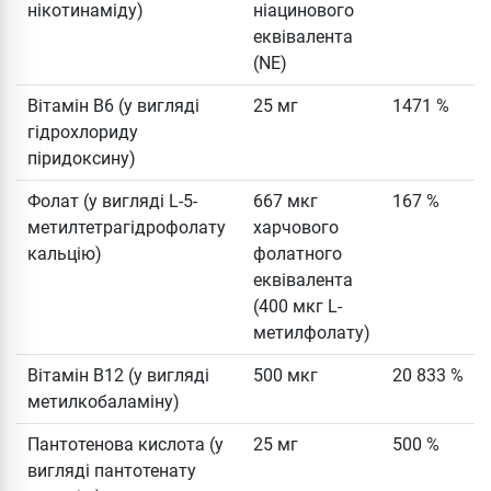
нікотинаміду)
ніацинового
еквівалента
(NE)
Вітамін B6 (у вигляді
25 мг
1471 %
гідрохлориду
піридоксину)
Фолат (у вигляді L-5-
667 мкг
167 %
метилтетрагідрофолату
харчового
кальцію)
фолатного
еквівалента
(400 мкг L-
метилфолату)
Вітамін B12 (у вигляді
500 мкг
20 833 %
метилкобаламіну)
Пантотенова кислота (у
25 мг
500 %
вигляді пантотенату