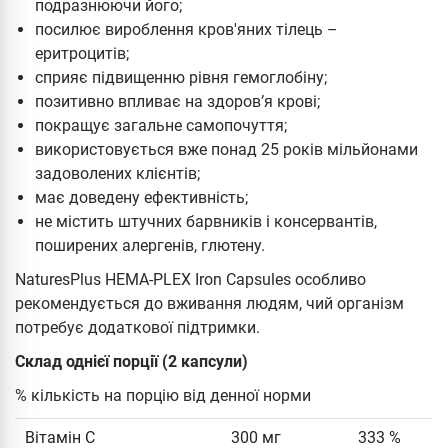
подразнюючи його;
посилює вироблення кров'яних тілець –
еритроцитів;
сприяє підвищенню рівня гемоглобіну;
позитивно впливає на здоров’я крові;
покращує загальне самопочуття;
використовується вже понад 25 років мільйонами
задоволених клієнтів;
має доведену ефективність;
не містить штучних барвників і консервантів,
поширених алергенів, глютену.
NaturesPlus HEMA-PLEX Iron Capsules особливо
рекомендується до вживання людям, чий організм
потребує додаткової підтримки.
Склад однієї порції (2 капсули)
% кількість на порцію від денної норми
Вітамін С
300 мг
333 %