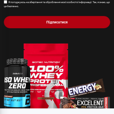
Я погоджуюсь на зберігання та оброблення моєї особистої інформації. Так, я знаю, що
це безпечно.
Підписатися