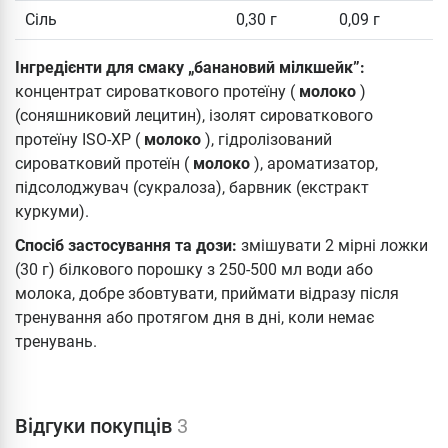
Сіль
0,30 г
0,09 г
Інгредієнти для смаку „банановий мілкшейк”:
концентрат сироваткового протеїну (
молоко
)
(соняшниковий лецитин), ізолят сироваткового
протеїну ISO-XP (
молоко
), гідролізований
сироватковий протеїн (
молоко
), ароматизатор,
підсолоджувач (сукралоза), барвник (екстракт
куркуми).
Спосіб застосування та дози:
змішувати 2 мірні ложки
(30 г) білкового порошку з 250-500 мл води або
молока, добре збовтувати, приймати відразу після
тренування або протягом дня в дні, коли немає
тренувань.
Відгуки покупців
3