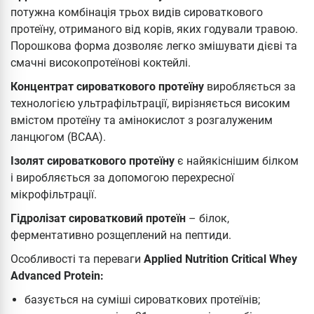
потужна комбінація трьох видів сироваткового
протеїну, отриманого від корів, яких годували травою.
Порошкова форма дозволяє легко змішувати дієві та
смачні високопротеїнові коктейлі.
Концентрат сироваткового протеїну
виробляється за
технологією ультрафільтрації, вирізняється високим
вмістом протеїну та амінокислот з розгалуженим
ланцюгом (BCAA).
Ізолят сироваткового протеїну
є найякіснішим білком
і виробляється за допомогою перехресної
мікрофільтрації.
Гідролізат сироватковий протеїн
– білок,
ферментативно розщеплений на пептиди.
Особливості та переваги
Applied Nutrition Critical Whey
Advanced Protein:
базується на суміші сироваткових протеїнів;