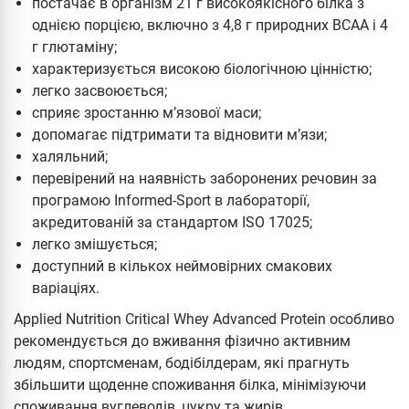
постачає в організм 21 г високоякісного білка з
однією порцією, включно з 4,8 г природних BCAA і 4
г глютаміну;
характеризується високою біологічною цінністю;
легко засвоюється;
сприяє зростанню м’язової маси;
допомагає підтримати та відновити м’язи;
халяльний;
перевірений на наявність заборонених речовин за
програмою Informed-Sport в лабораторії,
акредитованій за стандартом ISO 17025;
легко змішується;
доступний в кількох неймовірних смакових
варіаціях.
Applied Nutrition Critical Whey Advanced Protein особливо
рекомендується до вживання фізично активним
людям, спортсменам, бодібілдерам, які прагнуть
збільшити щоденне споживання білка, мінімізуючи
споживання вуглеводів, цукру та жирів.