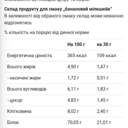
Склад продукту для смаку „банановий мілкшейк”
В залежності від обраного смаку склад може незначно
відрізнятись
% кількість на порцію від денної норми
На 100 г
на 30 г
Енергетична цінність
365 ккал
109 ккал
Всього жирів
4,90 г
1,47 г
- насичені жири
1,72 г
0,51 г
Всього вуглеводів
6,11 г
1,83 г
- цукор
4,83 г
1,45 г
Клітковина
8,02 г
2,40 г
Білок
70,05 г
21,01 г