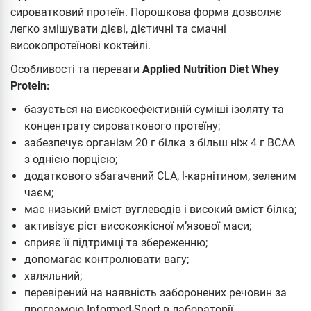
сироватковий протеїн. Порошкова форма дозволяє
легко змішувати дієві, дієтичні та смачні
високопротеїнові коктейлі.
Особливості та переваги
Applied Nutrition Diet Whey
Protein:
базується на високоефективній суміші ізоляту та
концентрату сироваткового протеїну;
забезпечує організм 20 г білка з більш ніж 4 г BCAA
з однією порцією;
додаткового збагачений CLA, l-карнітином, зеленим
чаєм;
має низький вміст вуглеводів і високий вміст білка;
активізує ріст високоякісної м’язової маси;
сприяє її підтримці та збереженню;
допомагає контролювати вагу;
халяльний;
перевірений на наявність заборонених речовин за
програмою Informed-Sport в лабораторії,