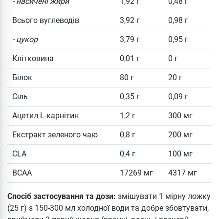
- насичені жири
1,92 г
0,48 г
Всього вуглеводів
3,92 г
0,98 г
- цукор
3,79 г
0,95 г
Клітковина
0,01 г
0 г
Білок
80 г
20 г
Сіль
0,35 г
0,09 г
Ацетил L-карнітин
1,2 г
300 мг
Екстракт зеленого чаю
0,8 г
200 мг
CLA
0,4 г
100 мг
BCAA
17269 мг
4317 мг
Спосіб застосування та дози:
змішувати 1 мірну ложку
(25 г) з 150-300 мл холодної води та добре збовтувати,