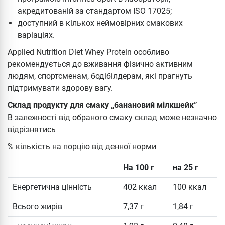
акредитованій за стандартом ISO 17025;
доступний в кількох неймовірних смакових
варіаціях.
Applied Nutrition Diet Whey Protein особливо
рекомендується до вживання фізично активним
людям, спортсменам, бодібілдерам, які прагнуть
підтримувати здорову вагу.
Склад продукту для смаку „банановий мілкшейк”
В залежності від обраного смаку склад може незначно
відрізнятись
% кількість на порцію від денної норми
На 100 г
на 25 г
Енергетична цінність
402 ккал
100 ккал
Всього жирів
7,37 г
1,84 г