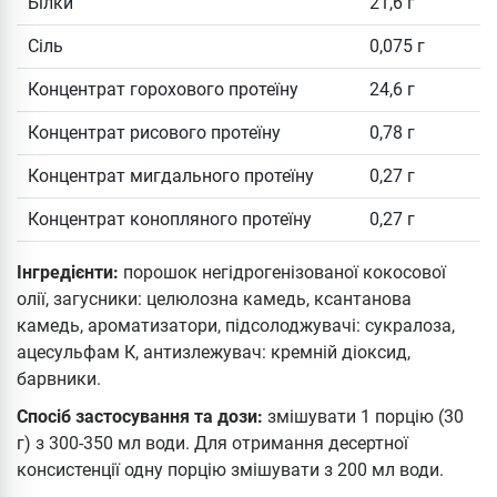
Білки
21,6 г
Сіль
0,075 г
Концентрат горохового протеїну
24,6 г
Концентрат рисового протеїну
0,78 г
Концентрат мигдального протеїну
0,27 г
Концентрат конопляного протеїну
0,27 г
Інгредієнти:
порошок негідрогенізованої кокосової
олії, загусники: целюлозна камедь, ксантанова
камедь, ароматизатори, підсолоджувачі: сукралоза,
ацесульфам К, антизлежувач: кремній діоксид,
барвники.
Спосіб застосування та дози:
змішувати 1 порцію (30
г) з 300-350 мл води. Для отримання десертної
консистенції одну порцію змішувати з 200 мл води.