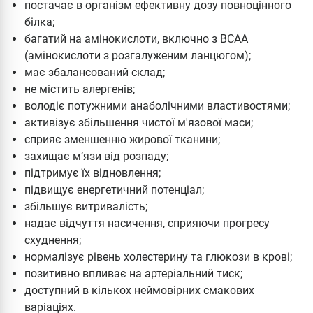
постачає в організм ефективну дозу повноцінного
білка;
багатий на амінокислоти, включно з BCAA
(амінокислоти з розгалуженим ланцюгом);
має збалансований склад;
не містить алергенів;
володіє потужними анаболічними властивостями;
активізує збільшення чистої м'язової маси;
сприяє зменшенню жирової тканини;
захищає м’язи від розпаду;
підтримує їх відновлення;
підвищує енергетичний потенціал;
збільшує витривалість;
надає відчуття насичення, сприяючи прогресу
схуднення;
нормалізує рівень холестерину та глюкози в крові;
позитивно впливає на артеріальний тиск;
доступний в кількох неймовірних смакових
варіаціях.