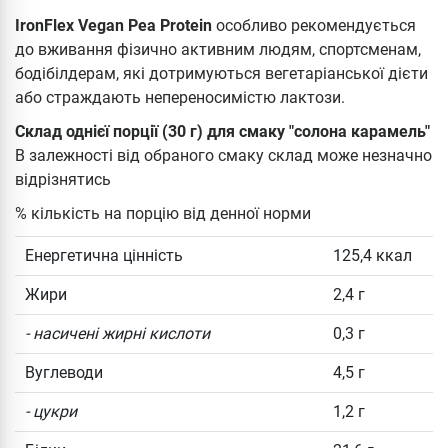
IronFlex Vegan Pea Protein
особливо
рекомендується
до вживання фізично активним людям, спортсменам,
бодібілдерам, які дотримуються вегетаріанської дієти
або страждають непереносимістю лактози.
Склад однієї порції (30 г) для смаку "солона карамель"
В залежності від обраного смаку склад може незначно
відрізнятись
% кількість на порцію від денної норми
Енергетична цінність
125,4 ккал
Жири
2,4 г
- насичені жирні кислоти
0,3 г
Вуглеводи
4,5 г
- цукри
1,2 г