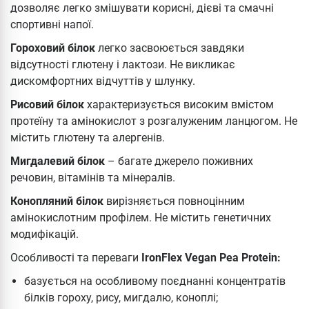
дозволяє легко змішувати корисні, дієві та смачні
спортивні напої.
Гороховий білок
легко засвоюється завдяки
відсутності глютену і лактози. Не викликає
дискомфортних відчуттів у шлунку.
Рисовий білок
характеризується високим вмістом
протеїну та амінокислот з розгалуженим ланцюгом. Не
містить глютену та алергенів.
Мигдалевий білок
– багате джерело поживних
речовин, вітамінів та мінералів.
Конопляний білок
вирізняється повноцінним
амінокислотним профілем. Не містить генетичних
модифікацій.
Особливості та переваги
IronFlex Vegan Pea Protein:
базується на особливому поєднанні концентратів
білків гороху, рису, мигдалю, коноплі;