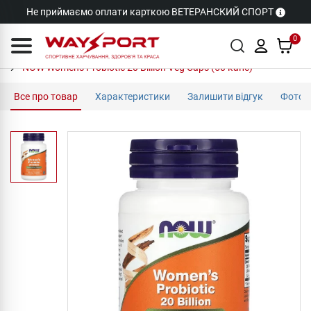
Не приймаємо оплати карткою ВЕТЕРАНСКИЙ СПОРТ
0
NOW Women's Probiotic 20 Billion Veg Caps (50 капс)
Все про товар
Характеристики
Залишити відгук
Фото