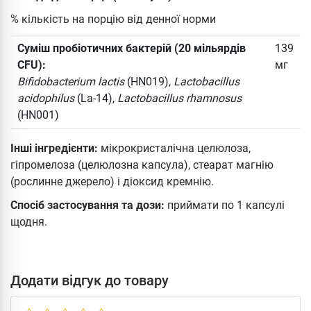
% кількість на порцію від денної норми
Суміш пробіотичних бактерій (20 мільярдів
139
CFU):
мг
Bifidobacterium lactis
(HN019),
Lactobacillus
acidophilus
(La-14),
Lactobacillus rhamnosus
(HN001)
Інші інгредієнти:
мікрокристалічна целюлоза,
гіпромелоза (целюлозна капсула), стеарат магнію
(рослинне джерело) і діоксид кремнію.
Спосіб застосування та дози:
приймати по 1 капсулі
щодня.
Додати відгук до товару