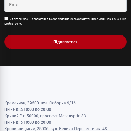
Я погоджуюсь на зберігання та оброблення моєї особистої інформації. Так, я знаю, що
це безпечно.
Підписатися