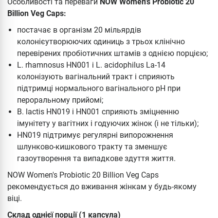
Особливості та переваги
NOW Women's Probiotic 20
Billion Veg Caps:
постачає в організм 20 мільярдів
колонієутворюючих одиниць з трьох клінічно
перевірених пробіотичних штамів з однією порцією;
L. rhamnosus HN001 і L. acidophilus La-14
колонізують вагінальний тракт і сприяють
підтримці нормального вагінального рН при
пероральному прийомі;
B. lactis HN019 і HN001 сприяють зміцненню
імунітету у вагітних і годуючих жінок (і не тільки);
HN019 підтримує регулярні випорожнення
шлунково-кишкового тракту та зменшує
газоутворення та випадкове здуття життя.
NOW Women's Probiotic 20 Billion Veg Caps
рекомендується до вживання жінкам у будь-якому
віці.
Склад однієї порції (1 капсула)