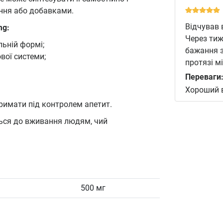
ння або добавками.
Відчував 
mg:
Через тиж
льній формі;
бажання з
вої системи;
протязі м
Переваги
Хороший 
тримати під контролем апетит.
ться до вживання людям, чий
500 мг