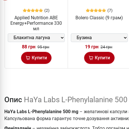
(2)
(7)
Applied Nutrition ABE
Bolero Classic (9 грам)
Energy+Performance 330
мл
88 грн
19 грн
95 грн
24 грн
Купити
Купити
Опис
HaYa Labs L-Phenylalanine 500
HaYa Labs L-Phenylalanine 500 mg
–
желатинові капсули 
Капсульована форма гарантує точне дозування активних
Фенілаланін
– незамінна амінокислота. Тобто організм н