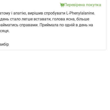
Перевірена покупка
втому і апатію, вирішив спробувати L-Phenylalanine.
день стало легше вставати, голова ясна, більше
айматись справами. Приймала по одній в день на
ісяця.
:
вибір