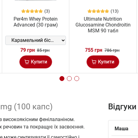
(3)
(13)
Per4m Whey Protein
Ultimate Nutrition
Advanced (30 грам)
Glucosamine Chondroitin
MSM 90 табл
79 грн
755 грн
85 грн
786 грн
Купити
Купити
 mg (100 капс)
Відгуки
з високоякісним фенілаланіном.
 речовин та покращує їх засвоєння.
Маша
е може синтезувати її самостійно і