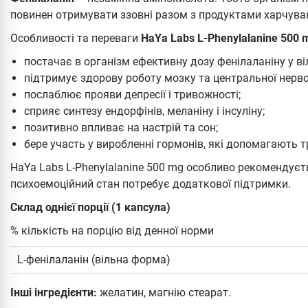
повинен отримувати ззовні разом з продуктами харчува
Особливості та переваги
HaYa Labs L-Phenylalanine 500 
постачає в організм ефективну дозу фенілаланіну у ві
підтримує здорову роботу мозку та центральної нерво
послаблює прояви депресії і тривожності;
сприяє синтезу ендорфінів, меланіну і інсуліну;
позитивно впливає на настрій та сон;
бере участь у виробленні гормонів, які допомагають 
HaYa Labs L-Phenylalanine 500 mg особливо рекомендує
психоемоційний стан потребує додаткової підтримки.
Склад однієї порції (1 капсула)
% кількість на порцію від денної норми
L-фенілаланін (вільна форма)
Інші інгредієнти:
желатин, магнію стеарат.