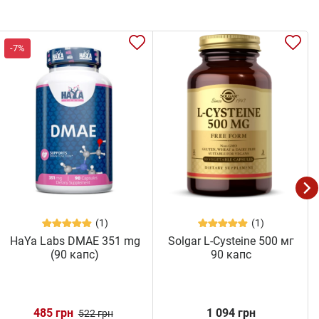
-7%
(1)
(1)
HaYa Labs DMAE 351 mg
Solgar L-Cysteine 500 мг
(90 капс)
90 капс
485 грн
1 094 грн
522 грн