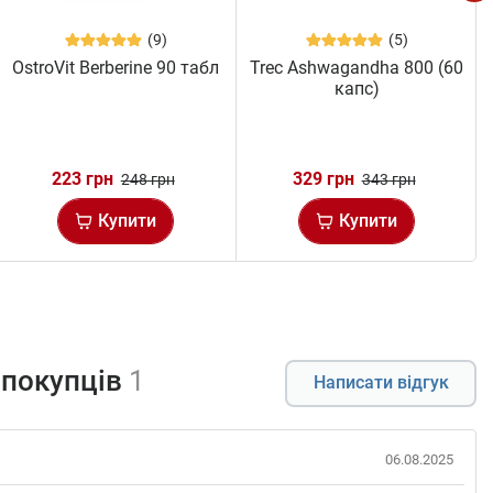
(9)
(5)
OstroVit Berberine 90 табл
Trec Ashwagandha 800 (60
капс)
223 грн
329 грн
248 грн
343 грн
Купити
Купити
 покупців
1
Написати відгук
06.08.2025