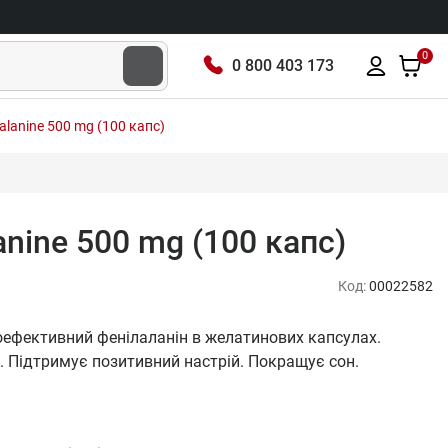
0
0 800 403 173
alanine 500 mg (100 капс)
anine 500 mg (100 капс)
Код:
00022582
коефективний фенілаланін в желатинових капсулах.
. Підтримує позитивний настрій. Покращує сон.