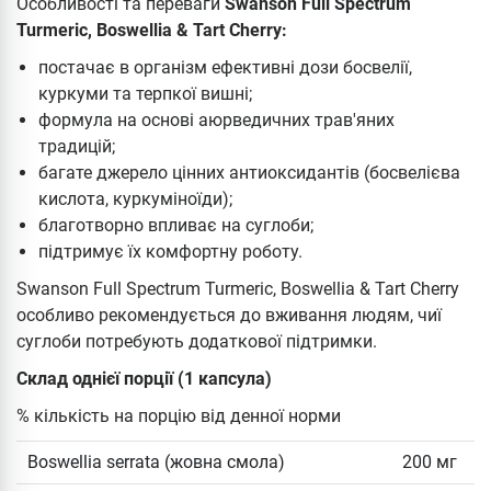
Особливості та переваги
Swanson Full Spectrum
Turmeric, Boswellia & Tart Cherry:
постачає в організм ефективні дози босвелії,
куркуми та терпкої вишні;
формула на основі аюрведичних трав'яних
традицій;
багате джерело цінних антиоксидантів (босвелієва
кислота, куркуміноїди);
благотворно впливає на суглоби;
підтримує їх комфортну роботу.
Swanson Full Spectrum Turmeric, Boswellia & Tart Cherry
особливо рекомендується до вживання людям, чиї
суглоби потребують додаткової підтримки.
Склад однієї порції (1 капсула)
% кількість на порцію від денної норми
Boswellia serrata (жовна смола)
200 мг