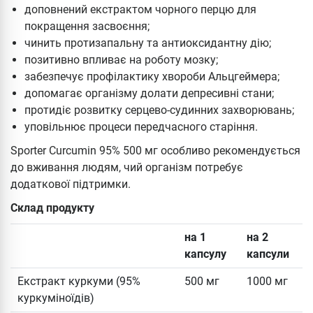
доповнений екстрактом чорного перцю для
покращення засвоєння;
чинить протизапальну та антиоксидантну дію;
позитивно впливає на роботу мозку;
забезпечує профілактику хвороби Альцгеймера;
допомагає організму долати депресивні стани;
протидіє розвитку серцево-судинних захворювань;
уповільнює процеси передчасного старіння.
Sporter Curcumin 95% 500 мг особливо рекомендується
до вживання людям, чий організм потребує
додаткової підтримки.
Склад продукту
на 1
на 2
капсулу
капсули
Екстракт куркуми (95%
500 мг
1000 мг
куркуміноїдів)