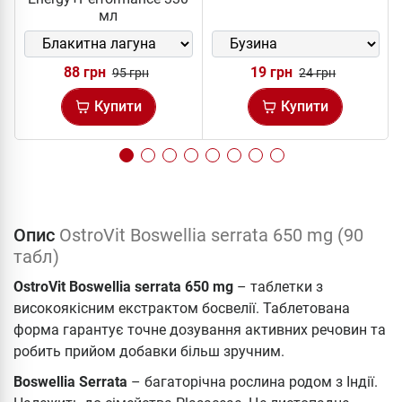
мл
88 грн
19 грн
95 грн
24 грн
Купити
Купити
Опис
OstroVit Boswellia serrata 650 mg (90
табл)
OstroVit Boswellia serrata 650 mg
– таблетки з
високоякісним екстрактом босвелії. Таблетована
форма гарантує точне дозування активних речовин та
робить прийом добавки більш зручним.
Boswellia Serrata
– багаторічна рослина родом з Індії.