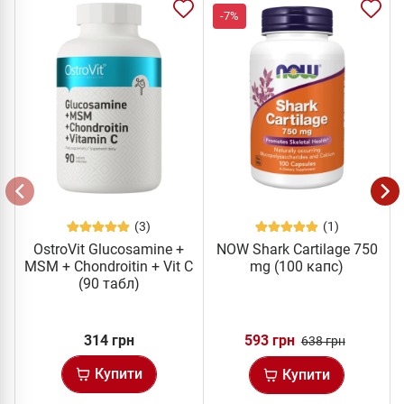
-7%
(3)
(1)
OstroVit Glucosamine +
NOW Shark Cartilage 750
MSM + Chondroitin + Vit C
mg (100 капс)
(90 табл)
314 грн
593 грн
638 грн
Купити
Купити