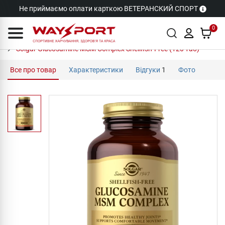
Не приймаємо оплати карткою ВЕТЕРАНСКИЙ СПОРТ
0
Solgar Glucosamine MSM Complex Shellfish-Free (120 таб)
Все про товар
Характеристики
Відгуки
1
Фото