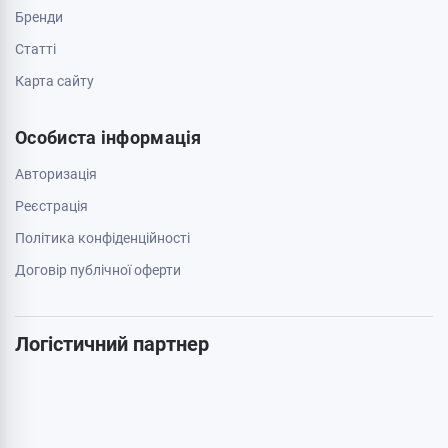
Зв'яжіться з нами
0 800 403 173
044 334 54 27
050 659 01 12
063 789 66 52
Додатково
Акції
Бренди
Cтатті
Карта сайту
Особиста інформація
Авторизація