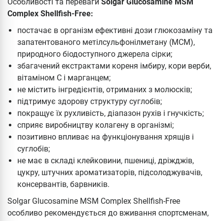
Особливості та переваги
Solgar Glucosamine MSM
Complex Shellfish-Free:
постачає в організм ефективні дози глюкозаміну та
запатентованого метілсульфонілметану (МСМ),
природного біодоступного джерела сірки;
збагачений екстрактами кореня імбиру, кори верби,
вітаміном С і марганцем;
не містить інгредієнтів, отриманих з молюсків;
підтримує здорову структуру суглобів;
покращує їх рухливість, діапазон рухів і гнучкість;
сприяє виробництву колагену в організмі;
позитивно впливає на функціонування хрящів і
суглобів;
не має в складі клейковини, пшениці, дріжджів,
цукру, штучних ароматизаторів, підсолоджувачів,
консервантів, барвників.
Solgar Glucosamine MSM Complex Shellfish-Free
особливо рекомендується до вживання спортсменам,