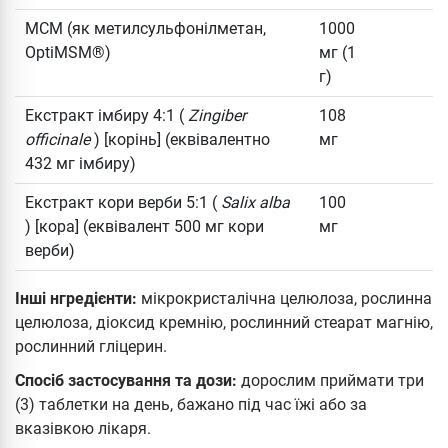
МСМ (як метилсульфонілметан,
1000
OptiMSM®)
мг (1
г)
Екстракт імбиру 4:1 (
Zingiber
108
officinale
) [корінь] (еквівалентно
мг
432 мг імбиру)
Екстракт кори верби 5:1 (
Salix alba
100
) [кора] (еквівалент 500 мг кори
мг
верби)
Інші нгредієнти:
мікрокристалічна целюлоза, рослинна
целюлоза, діоксид кремнію, рослинний стеарат магнію,
рослинний гліцерин.
Спосіб застосування та дози:
дорослим приймати три
(3) таблетки на день, бажано під час їжі або за
вказівкою лікаря.