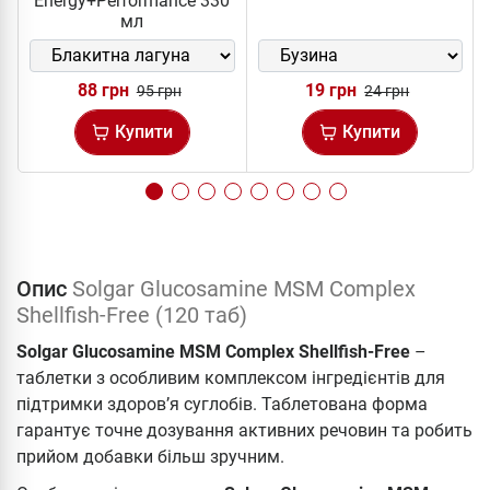
Energy+Performance 330
мл
88 грн
19 грн
95 грн
24 грн
Купити
Купити
Опис
Solgar Glucosamine MSM Complex
Shellfish-Free (120 таб)
Solgar Glucosamine MSM Complex Shellfish-Free
–
таблетки з особливим комплексом інгредієнтів для
підтримки здоров’я суглобів. Таблетована форма
гарантує точне дозування активних речовин та робить
прийом добавки більш зручним.