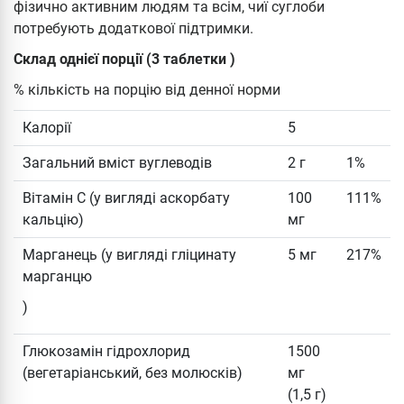
фізично активним людям та всім, чиї суглоби
потребують додаткової підтримки.
Склад однієї порції (3 таблетки )
% кількість на порцію від денної норми
Калорії
5
Загальний вміст вуглеводів
2 г
1%
Вітамін С (у вигляді аскорбату
100
111%
кальцію)
мг
Марганець (у вигляді гліцинату
5 мг
217%
марганцю
)
Глюкозамін гідрохлорид
1500
(вегетаріанський, без молюсків)
мг
(1,5 г)