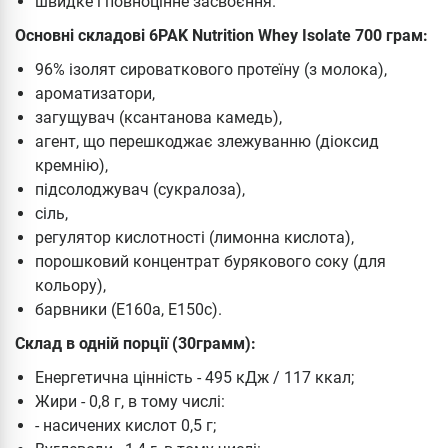
швидке і повноцінне засвоєння.
Основні складові 6PAK Nutrition Whey Isolate 700 грам:
96% ізолят сироваткового протеїну (з молока),
ароматизатори,
загущувач (ксантанова камедь),
агент, що перешкоджає злежуванню (діоксид
кремнію),
підсолоджувач (сукралоза),
сіль,
регулятор кислотності (лимонна кислота),
порошковий концентрат бурякового соку (для
кольору),
барвники (E160a, E150c).
Склад в одній порції (30грамм):
Енергетична цінність - 495 кДж / 117 ккал;
Жири - 0,8 г, в тому числі:
- насичених кислот 0,5 г;