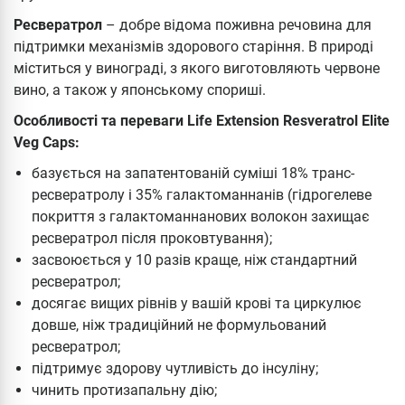
Ресвератрол
– добре відома поживна речовина для
підтримки механізмів здорового старіння. В природі
міститься у винограді, з якого виготовляють червоне
вино, а також у японському спориші.
Особливості та переваги Life Extension Resveratrol Elite
Veg Caps:
базується на запатентованій суміші 18% транс-
ресвератролу і 35% галактоманнанів (гідрогелеве
покриття з галактоманнанових волокон захищає
ресвератрол після проковтування);
засвоюється у 10 разів краще, ніж стандартний
ресвератрол;
досягає вищих рівнів у вашій крові та циркулює
довше, ніж традиційний не формульований
ресвератрол;
підтримує здорову чутливість до інсуліну;
чинить протизапальну дію;