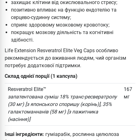
захищає клітини від окислювального стресу;
позитивно впливає на функцію ендотелію та
серцево-судинну систему;
сприяє здоровому мозковому кровотоку;
покращує мозкову діяльність та когнітивні
здібності.
Life Extension Resveratrol Elite Veg Caps особливо
рекомендується до вживання людям, чий організм
потребує додаткової підтримки.
Склад однієї порції (1 капсула)
Resveratrol Elite™
167
запатентована суміш 18% транс-ресвератролу
мг
(30 мг) [з японського споришу (корінь)], 35%
галактоманнанів (58 мг) [з пажитника
(насіння)]
Інші інгредієнти:
гуміарабік, рослинна целюлоза