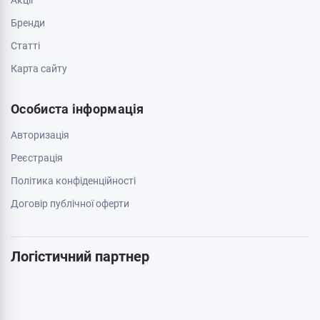
Зв'яжіться з нами
0 800 403 173
044 334 54 27
050 659 01 12
063 789 66 52
Додатково
Акції
Бренди
Cтатті
Карта сайту
Особиста інформація
Авторизація