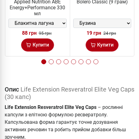
Applied Nutrition ABE
Bolero Classic (9 грам)
Energy+Performance 330
мл
88 грн
19 грн
95 грн
24 грн
Купити
Купити
Опис
Life Extension Resveratrol Elite Veg Caps
(30 капс)
Life Extension Resveratrol Elite Veg Caps
– рослинні
капсули з елітною формулою ресвератролу.
Капсульована форма гарантує точне дозування
активних речовин та робить прийом добавки більш
зручним.