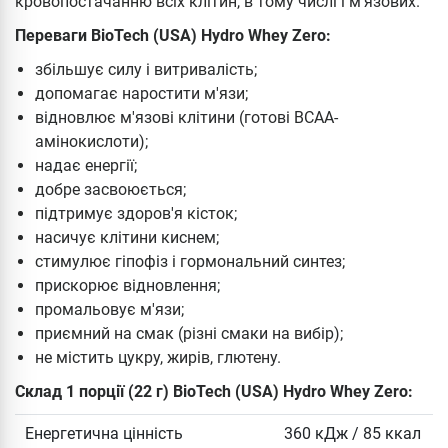
кровопостачанню всіх клітин, в тому числі і м'язових.
Переваги BioTech (USA) Hydro Whey Zero:
збільшує силу і витривалість;
допомагає наростити м'язи;
відновлює м'язові клітини (готові ВСАА-
амінокислоти);
надає енергії;
добре засвоюється;
підтримує здоров'я кісток;
насичує клітини киснем;
стимулює гіпофіз і гормональний синтез;
прискорює відновлення;
промальовує м'язи;
приємний на смак (різні смаки на вибір);
не містить цукру, жирів, глютену.
Склад 1 порції (22 г) BioTech (USA) Hydro Whey Zero:
Енергетична цінність
360 кДж / 85 ккал