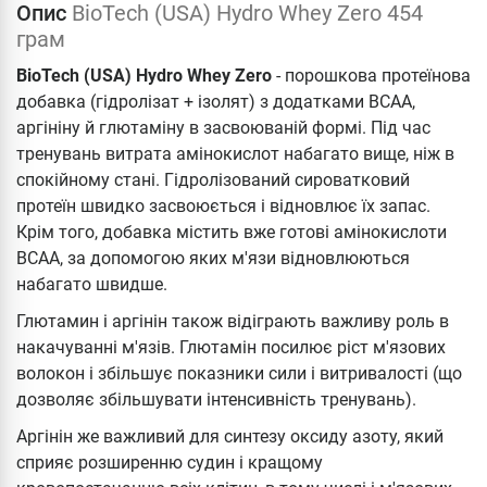
Опис
BioTech (USA) Hydro Whey Zero 454
грам
BioTech (USA) Hydro Whey Zero
- порошкова протеїнова
добавка (гідролізат + ізолят) з додатками ВСАА,
аргініну й глютаміну в засвоюваній формі. Під час
тренувань витрата амінокислот набагато вище, ніж в
спокійному стані. Гідролізований сироватковий
протеїн швидко засвоюється і відновлює їх запас.
Крім того, добавка містить вже готові амінокислоти
ВСАА, за допомогою яких м'язи відновлюються
набагато швидше.
Глютамин і аргінін також відіграють важливу роль в
накачуванні м'язів. Глютамін посилює ріст м'язових
волокон і збільшує показники сили і витривалості (що
дозволяє збільшувати інтенсивність тренувань).
Аргінін же важливий для синтезу оксиду азоту, який
сприяє розширенню судин і кращому