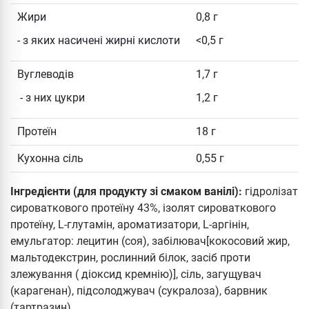
Жири
0,8 г
- з яких насичені жирні кислоти
<0,5 г
Вуглеводів
1,7 г
- з них цукри
1,2 г
Протеїн
18 г
Кухонна сіль
0,55 г
Інгредієнти (для продукту зі смаком ванілі):
гідролізат
сироваткового протеїну 43%, ізолят сироваткового
протеїну, L-глутамін, ароматизатори, L-аргінін,
емульгатор: лецитин (соя), забілювач[кокосовий жир,
мальтодекстрин, рослинний білок, засіб проти
злежування ( діоксид кремнію)], сіль, загущувач
(карагенан), підсолоджувач (сукралоза), барвник
(тартразин).