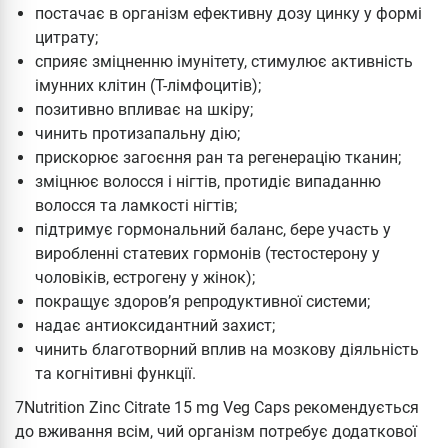
постачає в організм ефективну дозу цинку у формі
цитрату;
сприяє зміцненню імунітету, стимулює активність
імунних клітин (Т-лімфоцитів);
позитивно впливає на шкіру;
чинить протизапальну дію;
прискорює загоєння ран та регенерацію тканин;
зміцнює волосся і нігтів, протидіє випаданню
волосся та ламкості нігтів;
підтримує гормональний баланс, бере участь у
виробленні статевих гормонів (тестостерону у
чоловіків, естрогену у жінок);
покращує здоров’я репродуктивної системи;
надає антиоксидантний захист;
чинить благотворний вплив на мозкову діяльність
та когнітивні функції.
7Nutrition Zinc Citrate 15 mg Veg Caps рекомендується
до вживання всім, чий організм потребує додаткової