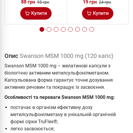
88 грн
19 грн
95 грн
24 грн
Купити
Купити
Опис
Swanson MSM 1000 mg (120 капс)
Swanson MSM 1000 mg – желатинові капсули з
біологічно активним метилсульфонілметаном.
Капсульована форма гарантує точне дозування
активних речовин та покращує їх засвоєння.
Особливості та переваги Swanson MSM 1000 mg:
постачає в організм ефективну дозу
метилсульфонілметану в унікальній органічній
формі сірки TruFlex®;
легко засвоюється;