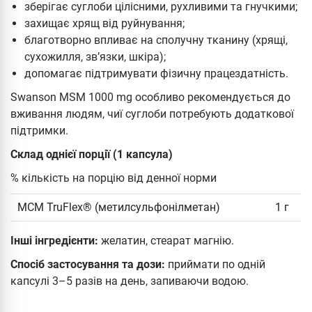
зберігає суглоби цілісними, рухливими та гнучкими;
захищає хрящ від руйнування;
благотворно впливає на сполучну тканину (хрящі,
сухожилля, зв’язки, шкіра);
допомагає підтримувати фізичну працездатність.
Swanson MSM 1000 mg особливо рекомендується до
вживання людям, чиї суглоби потребують додаткової
підтримки.
Склад однієї порції (1 капсула)
% кількість на порцію від денної норми
МСМ TruFlex® (метилсульфонілметан)
1 г
Інші інгредієнти:
желатин, стеарат магнію.
Спосіб застосування та дози:
приймати по одній
капсулі 3–5 разів на день, запиваючи водою.