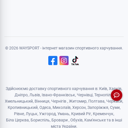
© 2026 WAYSPORT - інтернет магазин спортивного харчування.
Здійснюємо доставку спортивного харчування в: Київ, Харків,
Дніпро
, Львів, Івано-Франківськ,
Чернівці
,
Тернопіль
,
Хмельницький
, Вінниця,
Чернігів
,
Житомир
, Полтава, Черкаси,
Кропивницький,
Одеса
, Миколаїв, Херсон, Запоріжжя,
Суми
,
Рівне
,
Луцьк
,
Ужгород
,
Умань
,
Кривий Ріг
,
Кременчук
,
Біла Церква
,
Бориспіль
,
Бровари
,
Обухів
,
Кам'янськe
та в інші
міста України.