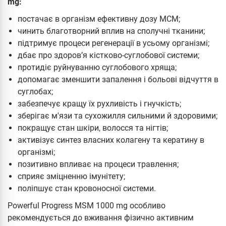
mg:
постачає в організм ефективну дозу МСМ;
чинить благотворний вплив на сполучні тканини;
підтримує процеси регенерації в усьому організмі;
дбає про здоров’я кістково-суглобової системи;
протидіє руйнуванню суглобового хряща;
допомагає зменшити запалення і больові відчуття в
суглобах;
забезпечує кращу їх рухливість і гнучкість;
зберігає м'язи та сухожилля сильними й здоровими;
покращує стан шкіри, волосся та нігтів;
активізує синтез власних колагену та кератину в
організмі;
позитивно впливає на процеси травлення;
сприяє зміцненню імунітету;
поліпшує стан кровоносної системи.
Powerful Progress MSM 1000 mg особливо
рекомендується до вживання фізично активним