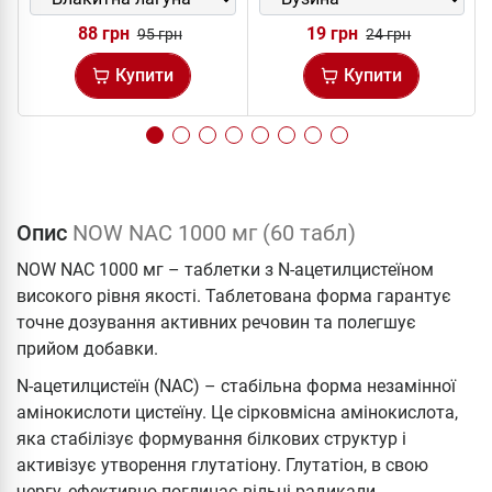
88 грн
19 грн
95 грн
24 грн
Купити
Купити
Опис
NOW NAC 1000 мг (60 табл)
NOW NAC 1000 мг – таблетки з N-ацетилцистеїном
високого рівня якості. Таблетована форма гарантує
точне дозування активних речовин та полегшує
прийом добавки.
N-ацетилцистеїн (NAC) – стабільна форма незамінної
амінокислоти цистеїну. Це сірковмісна амінокислота,
яка стабілізує формування білкових структур і
активізує утворення глутатіону. Глутатіон, в свою
чергу, ефективно поглинає вільні радикали.