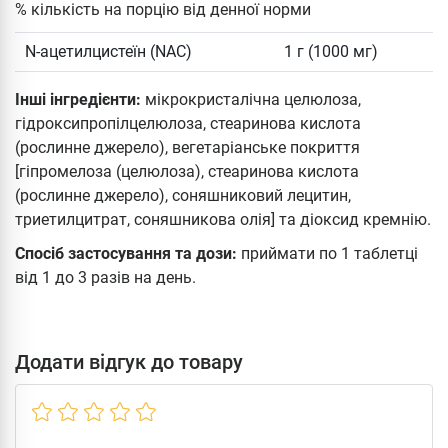
% кількість на порцію від денної норми
N-ацетилцистеїн (NAC)
1 г (1000 мг)
Інші інгредієнти:
мікрокристалічна целюлоза,
гідроксипропілцелюлоза, стеаринова кислота
(рослинне джерело), ​​вегетаріанське покриття
[гіпромелоза (целюлоза), стеаринова кислота
(рослинне джерело), ​​соняшниковий лецитин,
триетилцитрат, соняшникова олія] та діоксид кремнію.
Спосіб застосування та дози:
приймати по 1 таблетці
від 1 до 3 разів на день.
Додати відгук до товару