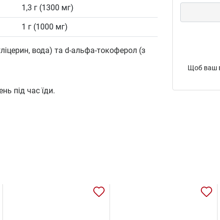
1,3 г (1300 мг)
1 г (1000 мг)
ліцерин, вода) та d-альфа-токоферол (з
Щоб ваш в
нь під час їди.