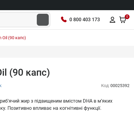
0
0 800 403 173
Oil (90 капс)
l (90 капс)
к
Код:
00025392
риб'ячий жир з підвищеним вмістом DHA в м’яких
ку. Позитивно впливає на когнітивні функції.