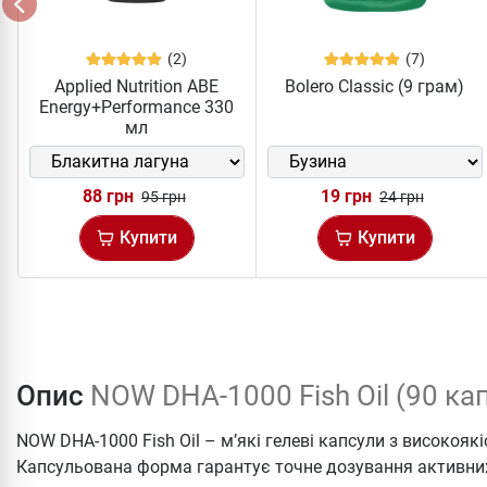
(2)
(7)
Applied Nutrition ABE
Bolero Classic (9 грам)
Energy+Performance 330
мл
88 грн
19 грн
95 грн
24 грн
Купити
Купити
Опис
NOW DHA-1000 Fish Oil (90 ка
NOW DHA-1000 Fish Oil – м’які гелеві капсули з високоя
Капсульована форма гарантує точне дозування активних