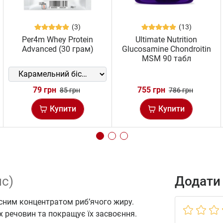
(3)
(13)
Per4m Whey Protein
Ultimate Nutrition
Advanced (30 грам)
Glucosamine Chondroitin
MSM 90 табл
79 грн
755 грн
85 грн
786 грн
Купити
Купити
пс)
Додати 
кісним концентратом риб’ячого жиру.
 речовин та покращує їх засвоєння.