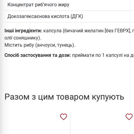
Концентрат риб’ячого жиру
Докозагексаєнова кислота (ДГК)
Інші інгредієнти:
капсула (бичачий желатин [без ГЕВРХ], г
олії соняшнику).
Містить рибу (анчоуси, тунець).
Спосіб застосування та дози:
приймати по 1 капсулі на де
Разом з цим товаром купують