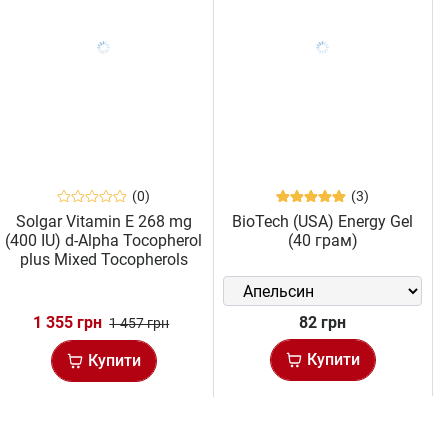
(0)
(3)
Solgar Vitamin E 268 mg
BioTech (USA) Energy Gel
(400 IU) d-Alpha Tocopherol
(40 грам)
plus Mixed Tocopherols
Softgels (250 капс)
1 355 грн
82 грн
1 457 грн
Купити
Купити