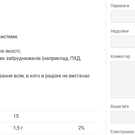
Переваги
Недоліки
системи;
ю якості;
Коментар
них забруднювачів (наприклад, ПХД,
ння всім, в кого в раціоні не вистачає
Ваше ім'я
15
1,5 г
2%
Електронна