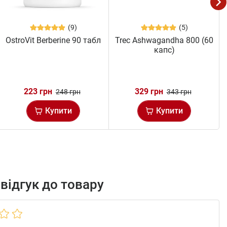
(9)
(5)
OstroVit Berberine 90 табл
Trec Ashwagandha 800 (60
капс)
223 грн
329 грн
248 грн
343 грн
Купити
Купити
відгук до товару