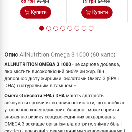
88 грн
19 грн
95 грн
24 грн
Купити
Купити
Опис
AllNutrition Omega 3 1000 (60 капс)
ALLNUTRITION OMEGA 3 1000
- це харчова добавка,
яка містить високоякісний риб'ячий жир. Він
доповнює дієту жирними кислотами Омега-3 (EPA і
DHA) і натуральним вітаміном E.
Омега-3 кислоти EPA і DHA
мають здатність
зв'язувати і розчиняти насичені кислоти, що запобігає
утворенню холестеринових бляшок і може сприяти
зниженню ризику серцево-судинних захворювань.
OMEGA 3 захищає організм від артриту, знімає біль і
скутість, пов'язані з ревматичними захворюваннями і