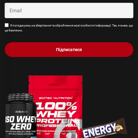
Я погоджуюсь на зберігання та оброблення моєї особистої інформації. Так, я знаю, що
це безпечно.
Підписатися