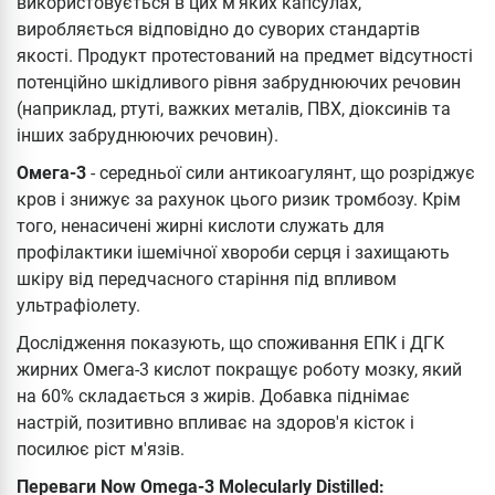
використовується в цих м'яких капсулах,
виробляється відповідно до суворих стандартів
якості. Продукт протестований на предмет відсутності
потенційно шкідливого рівня забруднюючих речовин
(наприклад, ртуті, важких металів, ПВХ, діоксинів та
інших забруднюючих речовин).
Омега-3
- середньої сили антикоагулянт, що розріджує
кров і знижує за рахунок цього ризик тромбозу. Крім
того, ненасичені жирні кислоти служать для
профілактики ішемічної хвороби серця і захищають
шкіру від передчасного старіння під впливом
ультрафіолету.
Дослідження показують, що споживання ЕПК і ДГК
жирних Омега-3 кислот покращує роботу мозку, який
на 60% складається з жирів. Добавка піднімає
настрій, позитивно впливає на здоров'я кісток і
посилює ріст м'язів.
Переваги Now Omega-3 Molecularly Distilled: