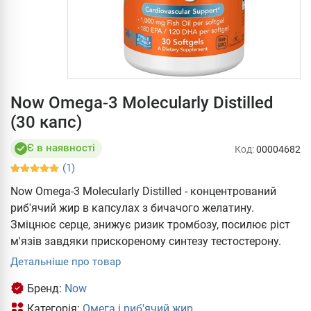
Now Omega-3 Molecularly Distilled
(30 капс)
Є в наявності
Код:
00004682
(1)
Now Omega-3 Molecularly Distilled - концентрований
риб'ячий жир в капсулах з бичачого желатину.
Зміцнює серце, знижує ризик тромбозу, посилює ріст
м'язів завдяки прискореному синтезу тестостерону.
Детальніше про товар
Бренд:
Now
Категорія:
Омега і риб'ячий жир