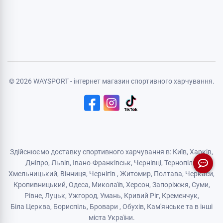
© 2026 WAYSPORT - інтернет магазин спортивного харчування.
Здійснюємо доставку спортивного харчування в: Київ, Харків,
Дніпро
, Львів, Івано-Франківськ,
Чернівці
,
Тернопіль
,
Хмельницький
, Вінниця,
Чернігів
,
Житомир
, Полтава, Черкаси,
Кропивницький,
Одеса
, Миколаїв, Херсон, Запоріжжя,
Суми
,
Рівне
,
Луцьк
,
Ужгород
,
Умань
,
Кривий Ріг
,
Кременчук
,
Біла Церква
,
Бориспіль
,
Бровари
,
Обухів
,
Кам'янськe
та в інші
міста України.