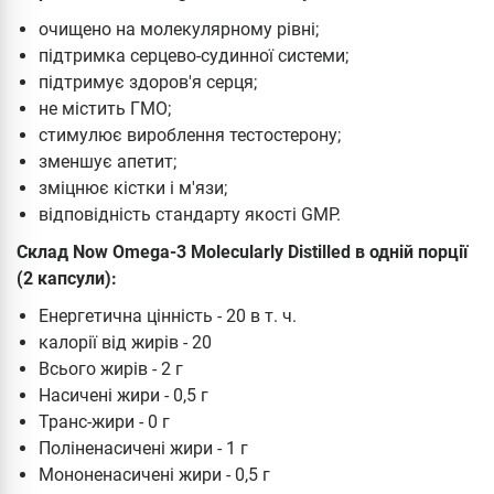
очищено на молекулярному рівні;
підтримка серцево-судинної системи;
підтримує здоров'я серця;
не містить ГМО;
стимулює вироблення тестостерону;
зменшує апетит;
зміцнює кістки і м'язи;
відповідність стандарту якості GMP.
Склад Now Omega-3 Molecularly Distilled в одній порції
(2 капсули):
Енергетична цінність - 20 в т. ч.
калорії від жирів - 20
Всього жирів - 2 г
Насичені жири - 0,5 г
Транс-жири - 0 г
Поліненасичені жири - 1 г
Мононенасичені жири - 0,5 г